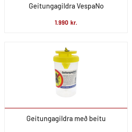
Geitungagildra VespaNo
1.990
kr.
Geitungagildra með beitu