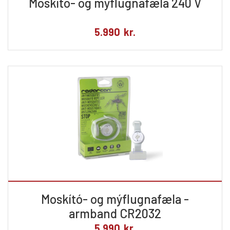
Moskító- og mýflugnafæla 240 V
5.990
kr.
Moskító- og mýflugnafæla -
armband CR2032
5.990
kr.