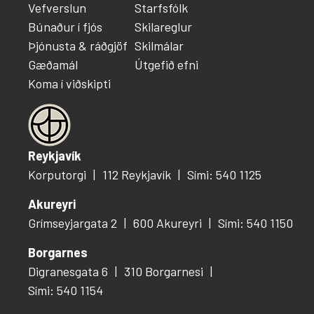
Vefverslun
Starfsfólk
Búnaður í fjós
Skilareglur
Þjónusta & ráðgjöf
Skilmálar
Gæðamál
Útgefið efni
Koma í viðskipti
Reykjavík
Korputorgi
112 Reykjavík
Sími: 540 1125
Akureyri
Grímseyjargata 2
600 Akureyri
Sími: 540 1150
Borgarnes
Digranesgata 6
310 Borgarnesi
Sími: 540 1154