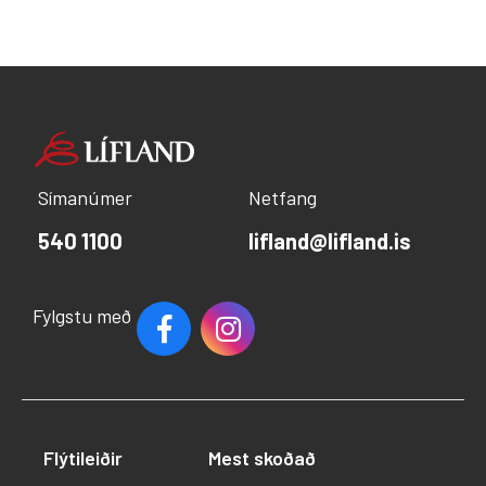
Símanúmer
Netfang
540 1100
lifland@lifland.is
Fylgstu með
Flýtileiðir
Mest skoðað