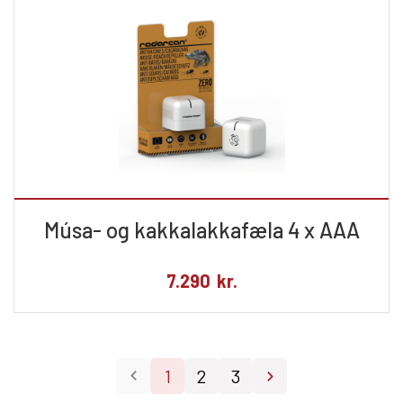
Músa- og kakkalakkafæla 4 x AAA
7.290
kr.
1
2
3