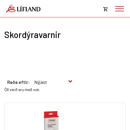
Opna
körfu
Skordýravarnir
Karfan þín
Loka
körf
Karfan er tóm.
Raða eftir:
Öll verð eru með vsk.