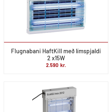
Flugnabani HaftKill með límspjaldi
2 x15W
2.590
kr.