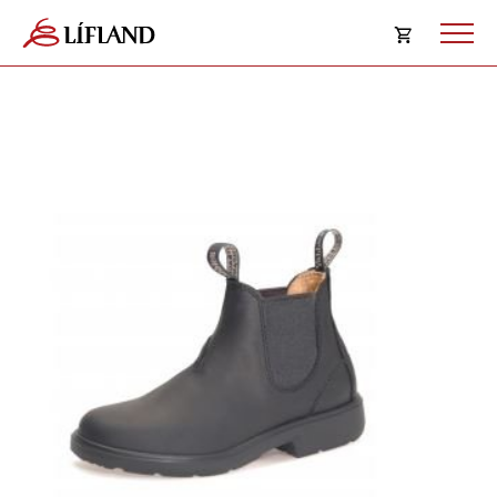
Opna
körfu
Karfan þín
Loka
körf
Karfan er tóm.