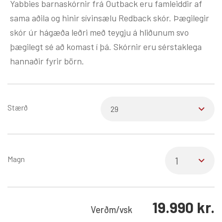
Yabbies barnaskórnir frá Outback eru famleiddir af
sama aðila og hinir sívinsælu Redback skór. Þægilegir
skór úr hágæða leðri með teygju á hliðunum svo
þægilegt sé að komast í þá. Skórnir eru sérstaklega
hannaðir fyrir börn.
Stærð
Magn
19.990
kr.
Verð
m/vsk