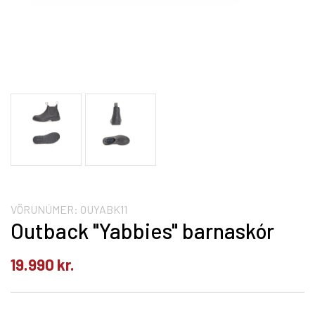
VÖRUNÚMER:
OUYABK11
Outback "Yabbies" barnaskór
19.990
kr.