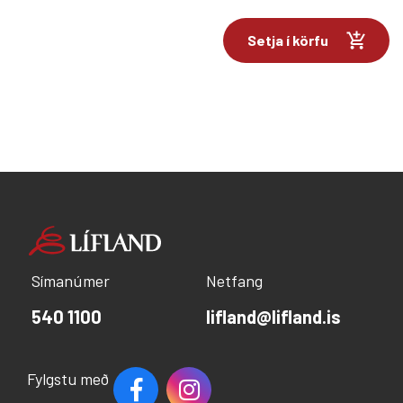
Setja í körfu
Símanúmer
Netfang
540 1100
lifland@lifland.is
Fylgstu með