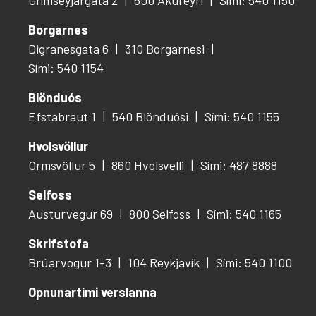
Borgarnes
Digranesgata 6
310 Borgarnesi
Sími: 540 1154
Blönduós
Efstabraut 1
540 Blönduósi
Sími: 540 1155
Hvolsvöllur
Ormsvöllur 5
860 Hvolsvelli
Sími: 487 8888
Selfoss
Austurvegur 69
800 Selfoss
Sími: 540 1165
Skrifstofa
Brúarvogur 1-3
104 Reykjavík
Sími: 540 1100
Opnunartími verslanna