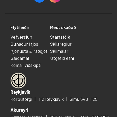
Flýtileiðir
Mest skoðað
Vefverslun
Starfsfólk
Búnaður í fjós
Skilareglur
Þjónusta & ráðgjöf
Skilmálar
Gæðamál
Útgefið efni
Koma í viðskipti
Reykjavík
Korputorgi
112 Reykjavík
Sími: 540 1125
Akureyri
Grímseyjargata 2
600 Akureyri
Sími: 540 1150