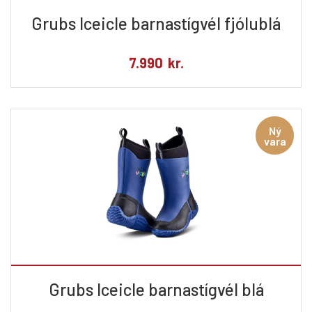
Grubs Iceicle barnastígvél fjólublá
7.990
kr.
Ný
vara
Grubs Iceicle barnastígvél blá