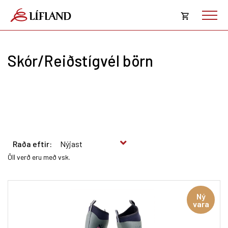
Opna
körfu
Skór/Reiðstígvél börn
Karfan þín
Loka
körf
Karfan er tóm.
Raða eftir:
Öll verð eru með vsk.
Ný
vara