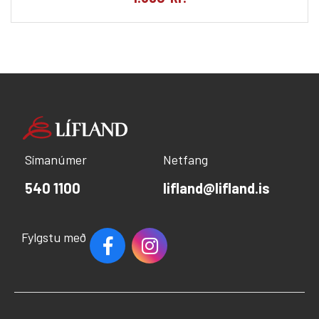
Símanúmer
Netfang
540 1100
lifland@lifland.is
Fylgstu með