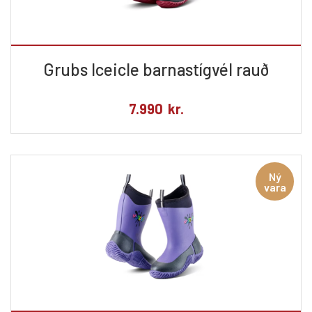
Grubs Iceicle barnastígvél rauð
7.990
kr.
Ný
vara