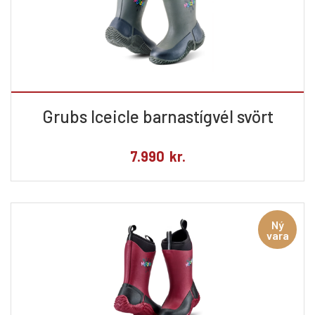
Grubs Iceicle barnastígvél svört
7.990
kr.
Ný
vara