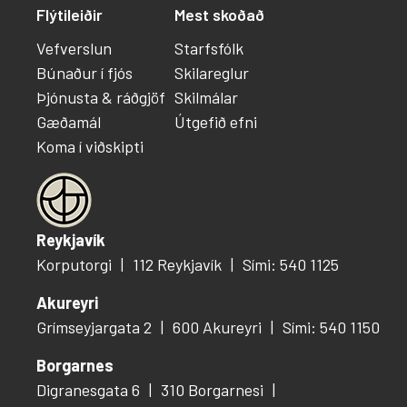
Flýtileiðir
Mest skoðað
Vefverslun
Starfsfólk
Búnaður í fjós
Skilareglur
Þjónusta & ráðgjöf
Skilmálar
Gæðamál
Útgefið efni
Koma í viðskipti
Reykjavík
Korputorgi
112 Reykjavík
Sími: 540 1125
Akureyri
Grímseyjargata 2
600 Akureyri
Sími: 540 1150
Borgarnes
Digranesgata 6
310 Borgarnesi