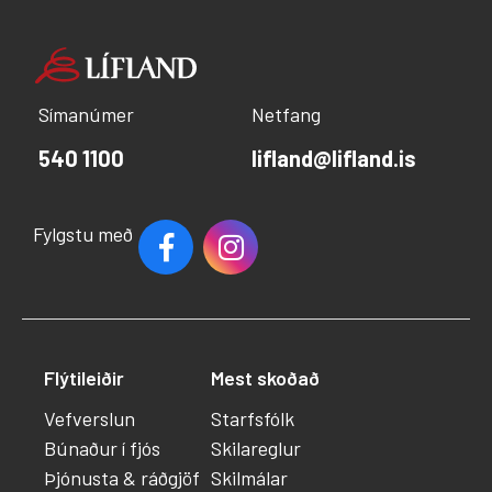
Símanúmer
Netfang
540 1100
lifland@lifland.is
Fylgstu með
Flýtileiðir
Mest skoðað
Vefverslun
Starfsfólk
Búnaður í fjós
Skilareglur
Þjónusta & ráðgjöf
Skilmálar