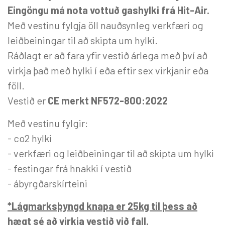
Eingöngu má nota vottuð gashylki frá Hit-Air.
Með vestinu fylgja öll nauðsynleg verkfæri og
leiðbeiningar til að skipta um hylki.
Ráðlagt er að fara yfir vestið árlega með því að
virkja það með hylki í eða eftir sex virkjanir eða
föll.
Vestið er
CE merkt NF572-800:2022
Með vestinu fylgir:
- co2 hylki
- verkfæri og leiðbeiningar til að skipta um hylki
- festingar frá hnakki í vestið
- ábyrgðarskírteini
*Lágmarksþyngd knapa er 25kg til þess að
hægt sé að virkja vestið við fall.