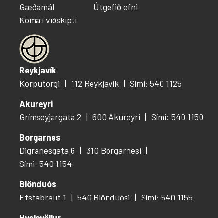
Gæðamál
Útgefið efni
Koma í viðskipti
Reykjavík
Korputorgi
112 Reykjavík
Sími: 540 1125
Akureyri
Grímseyjargata 2
600 Akureyri
Sími: 540 1150
Borgarnes
Digranesgata 6
310 Borgarnesi
Sími: 540 1154
Blönduós
Efstabraut 1
540 Blönduósi
Sími: 540 1155
Hvolsvöllur