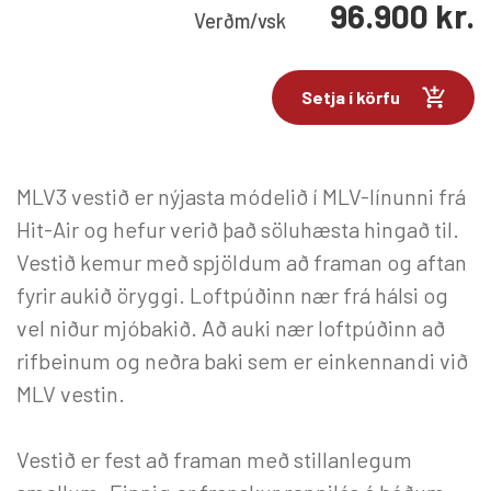
96.900
kr.
Verð
m/vsk
Setja í körfu
MLV3 vestið er nýjasta módelið í MLV-línunni frá
Hit-Air og hefur verið það söluhæsta hingað til.
Vestið kemur með spjöldum að framan og aftan
fyrir aukið öryggi. Loftpúðinn nær frá hálsi og
vel niður mjóbakið. Að auki nær loftpúðinn að
rifbeinum og neðra baki sem er einkennandi við
MLV vestin.
Vestið er fest að framan með stillanlegum