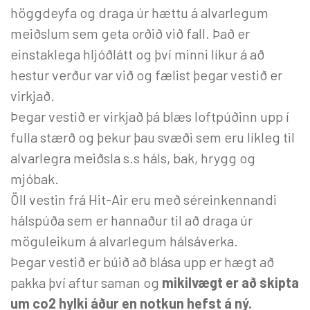
höggdeyfa og draga úr hættu á alvarlegum
meiðslum sem geta orðið við fall. Það er
einstaklega hljóðlátt og því minni líkur á að
hestur verður var við og fælist þegar vestið er
virkjað.
Þegar vestið er virkjað þá blæs loftpúðinn upp í
fulla stærð og þekur þau svæði sem eru líkleg til
alvarlegra meiðsla s.s háls, bak, hrygg og
mjóbak.
Öll vestin frá Hit-Air eru með séreinkennandi
hálspúða sem er hannaður til að draga úr
möguleikum á alvarlegum hálsáverka.
Þegar vestið er búið að blása upp er hægt að
pakka því aftur saman og
mikilvægt er að skipta
um co2 hylki áður en notkun hefst á ný.