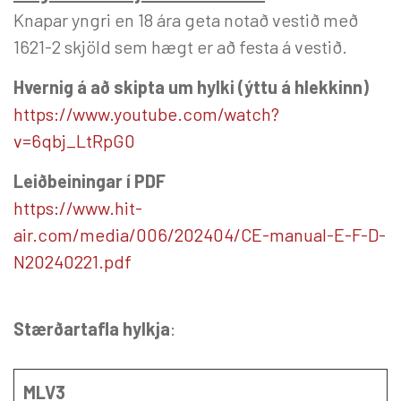
Knapar yngri en 18 ára geta notað vestið með
1621-2 skjöld sem hægt er að festa á vestið.
Hvernig á að skipta um hylki (ýttu á hlekkinn)
https://www.youtube.com/watch?
v=6qbj_LtRpG0
Leiðbeiningar í PDF
https://www.hit-
air.com/media/006/202404/CE-manual-E-F-D-
N20240221.pdf
Stærðartafla hylkja
:
MLV3