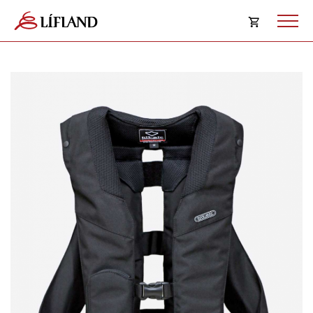
Opna
körfu
Karfan þín
Loka
körf
Karfan er tóm.