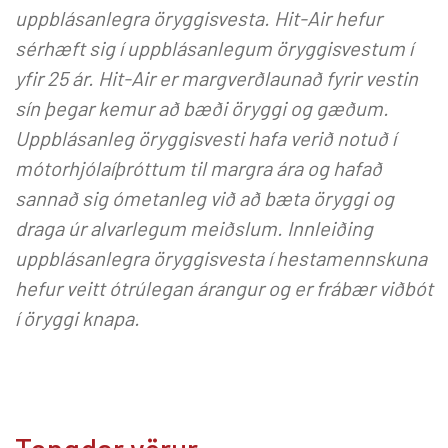
uppblásanlegra öryggisvesta. Hit-Air hefur
sérhæft sig í uppblásanlegum öryggisvestum í
yfir 25 ár. Hit-Air er margverðlaunað fyrir vestin
sín þegar kemur að bæði öryggi og gæðum.
Uppblásanleg öryggisvesti hafa verið notuð í
mótorhjólaíþróttum til margra ára og hafað
sannað sig ómetanleg við að bæta öryggi og
draga úr alvarlegum meiðslum.
Innleiðing
uppblásanlegra öryggisvesta í hestamennskuna
hefur veitt ótrúlegan árangur og er frábær viðbót
í öryggi knapa.