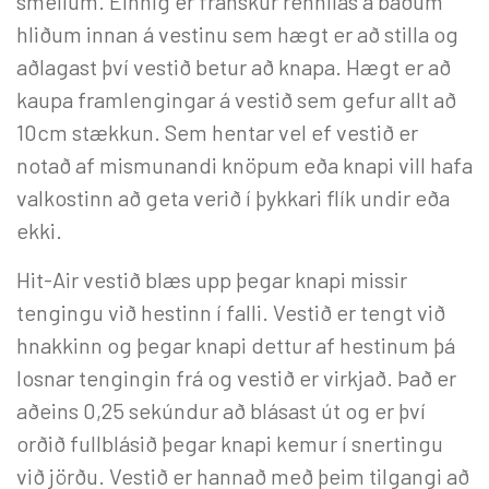
smellum. Einnig er franskur rennilás á báðum
hliðum innan á vestinu sem hægt er að stilla og
aðlagast því vestið betur að knapa. Hægt er að
kaupa framlengingar á vestið sem gefur allt að
10cm stækkun. Sem hentar vel ef vestið er
notað af mismunandi knöpum eða knapi vill hafa
valkostinn að geta verið í þykkari flík undir eða
ekki.
Hit-Air vestið blæs upp þegar knapi missir
tengingu við hestinn í falli. Vestið er tengt við
hnakkinn og þegar knapi dettur af hestinum þá
losnar tengingin frá og vestið er virkjað. Það er
aðeins 0,25 sekúndur að blásast út og er því
orðið fullblásið þegar knapi kemur í snertingu
við jörðu. Vestið er hannað með þeim tilgangi að