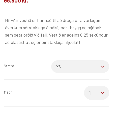
96.900
kr.
Hit-Air vestið er hannað til að draga úr alvarlegum
áverkum sérstaklega á hálsi, bak, hrygg og mjóbak
sem geta orðið við fall. Vestið er aðeins 0,25 sekúndur
að blásast út og er einstaklega hljóðlátt.
Stærð
Magn