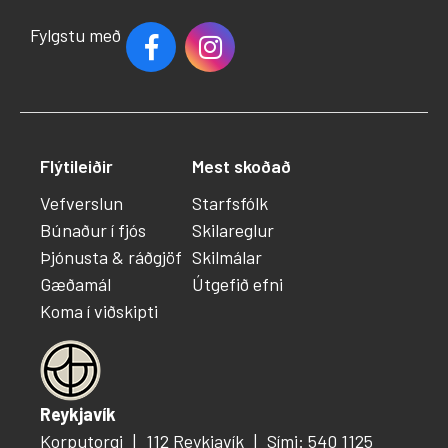
Fylgstu með
Flýtileiðir
Mest skoðað
Vefverslun
Starfsfólk
Búnaður í fjós
Skilareglur
Þjónusta & ráðgjöf
Skilmálar
Gæðamál
Útgefið efni
Koma í viðskipti
Reykjavík
Korputorgi
112 Reykjavík
Sími: 540 1125