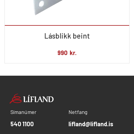
Lásblikk beint
990
kr.
Símanúmer
Netfang
540 1100
lifland@lifland.is