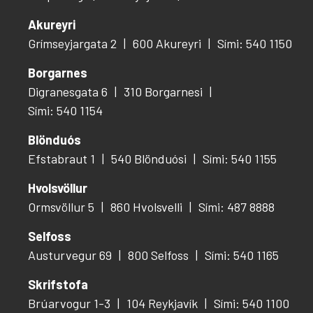
Akureyri
Grímseyjargata 2
600 Akureyri
Sími: 540 1150
Borgarnes
Digranesgata 6
310 Borgarnesi
Sími: 540 1154
Blönduós
Efstabraut 1
540 Blönduósi
Sími: 540 1155
Hvolsvöllur
Ormsvöllur 5
860 Hvolsvelli
Sími: 487 8888
Selfoss
Austurvegur 69
800 Selfoss
Sími: 540 1165
Skrifstofa
Brúarvogur 1-3
104 Reykjavík
Sími: 540 1100