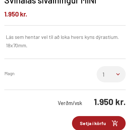
1.950
kr.
Lás sem hentar vel til að loka hvers kyns dýrastíum.
18x70mm.
Magn
1.950
kr.
Verð
m/vsk
Setja í körfu