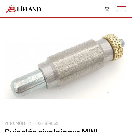
Opna
körfu
Karfan þín
Loka
körf
Karfan er tóm.
VÖRUNÚMER:
FG89509059
Svínalás sívalningur MINI