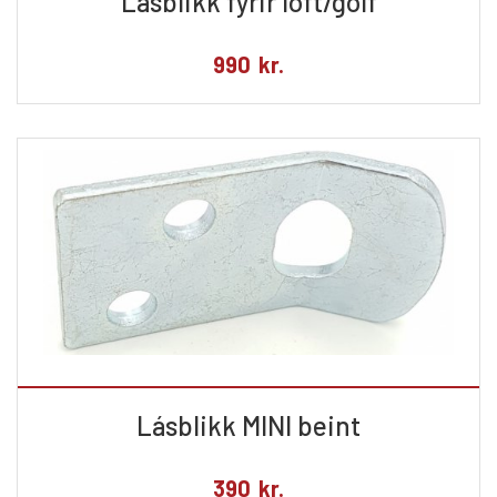
Lásblikk fyrir loft/gólf
990
kr.
Lásblikk MINI beint
390
kr.