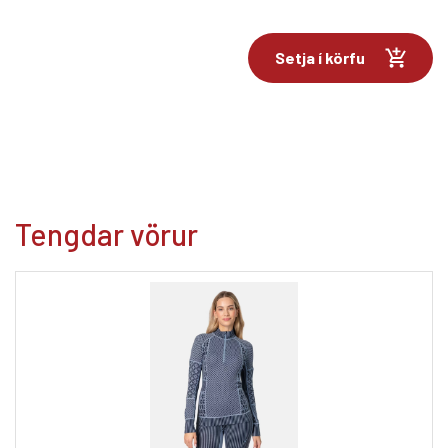
Setja í körfu
Tengdar vörur