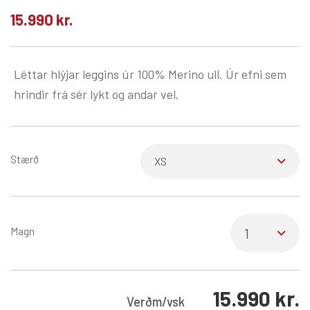
15.990
kr.
Léttar hlýjar leggins úr 100% Merino ull. Úr efni sem
hrindir frá sér lykt og andar vel.
Stærð
Magn
15.990
kr.
Verð
m/vsk