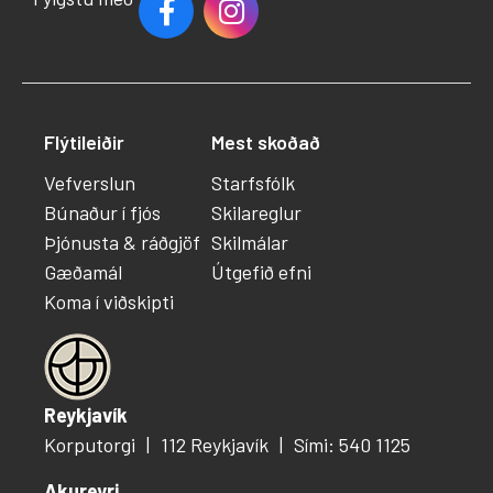
Flýtileiðir
Mest skoðað
Vefverslun
Starfsfólk
Búnaður í fjós
Skilareglur
Þjónusta & ráðgjöf
Skilmálar
Gæðamál
Útgefið efni
Koma í viðskipti
Reykjavík
Korputorgi
112 Reykjavík
Sími: 540 1125
Akureyri