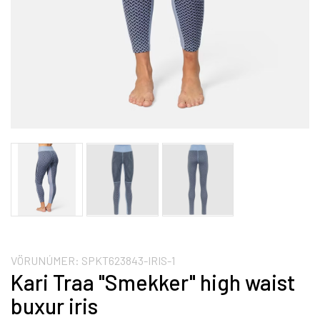
VÖRUNÚMER:
SPKT623843-IRIS-1
Kari Traa "Smekker" high waist
buxur iris