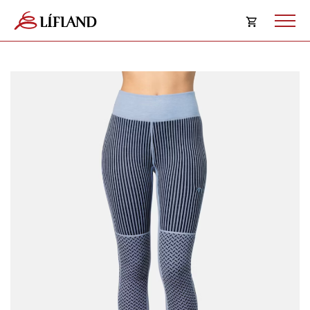
Opna
körfu
Karfan þín
Loka
körf
Karfan er tóm.