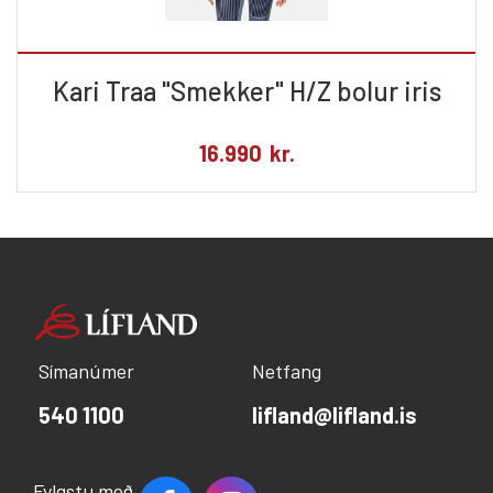
Kari Traa "Smekker" H/Z bolur iris
16.990
kr.
Símanúmer
Netfang
540 1100
lifland@lifland.is
Fylgstu með