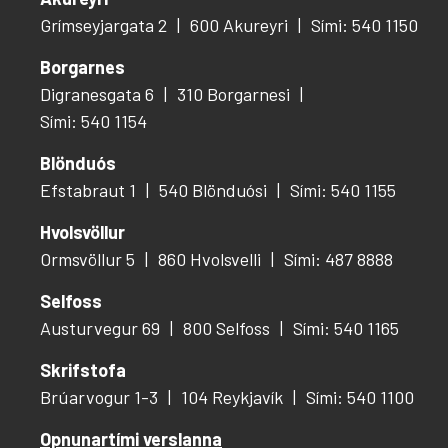
Grímseyjargata 2
600 Akureyri
Sími: 540 1150
Borgarnes
Digranesgata 6
310 Borgarnesi
Sími: 540 1154
Blönduós
Efstabraut 1
540 Blönduósi
Sími: 540 1155
Hvolsvöllur
Ormsvöllur 5
860 Hvolsvelli
Sími: 487 8888
Selfoss
Austurvegur 69
800 Selfoss
Sími: 540 1165
Skrifstofa
Brúarvogur 1-3
104 Reykjavík
Sími: 540 1100
Opnunartími verslanna