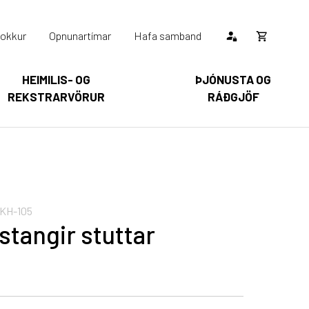
okkur
Opnunartímar
Hafa samband
Opna
körfu
HEIMILIS- OG
ÞJÓNUSTA OG
REKSTRARVÖRUR
RÁÐGJÖF
Karfan þín
Loka
körfu
arfan er tóm.
KH-105
stangir stuttar