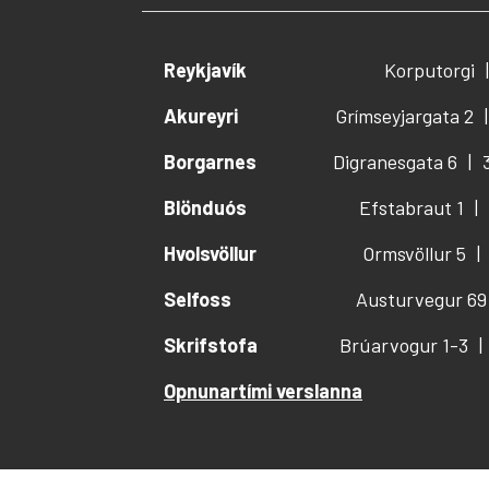
Reykjavík
Korputorgi
Akureyri
Grímseyjargata 2
Borgarnes
Digranesgata 6
Blönduós
Efstabraut 1
Hvolsvöllur
Ormsvöllur 5
Selfoss
Austurvegur 69
Skrifstofa
Brúarvogur 1-3
Opnunartími verslanna