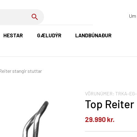
Um 
HESTAR
GÆLUDÝR
LANDBÚNAÐUR
K
eiter stangir stuttar
VÖRUNÚMER:
TRKA-EG-
Top Reiter 
29.990
kr.