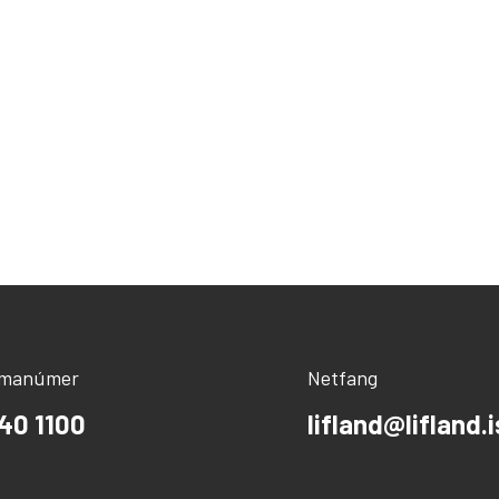
ímanúmer
Netfang
40 1100
lifland@lifland.i