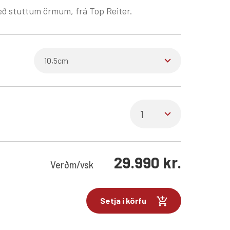
eð stuttum örmum, frá Top Reiter.
29.990
kr.
Verð
m/vsk
Setja í körfu