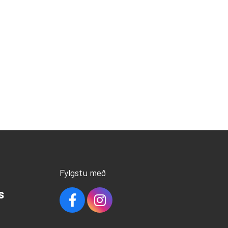
Fylgstu með
s