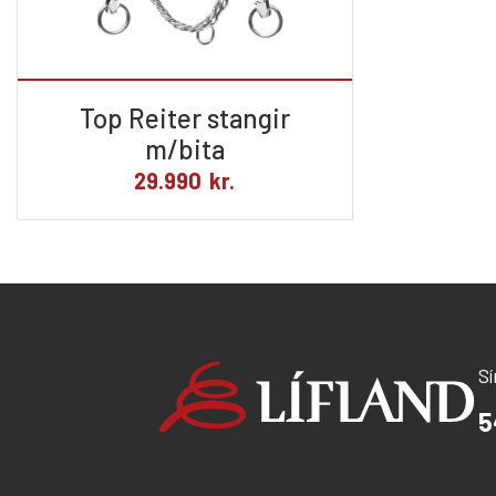
Top Reiter stangir
m/bita
29.990
kr.
S
5