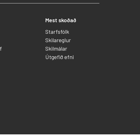
Mest skoðað
Starfsfólk
Skilareglur
f
Skilmálar
Útgefið efni