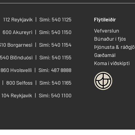
112 Reykjavík
Sími: 540 1125
Flýtileiðir
Vefverslun
600 Akureyri
Sími: 540 1150
Búnaður í fjós
310 Borgarnesi
Sími: 540 1154
Þjónusta & ráðgjö
Gæðamál
540 Blönduósi
Sími: 540 1155
Koma í viðskipti
860 Hvolsvelli
Sími: 487 8888
800 Selfoss
Sími: 540 1165
104 Reykjavík
Sími: 540 1100