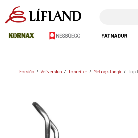
Leita
FATNAÐUR
Forsíða
/
Vefverslun
/
Topreiter
/
Mél og stangir
/
Top R