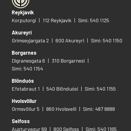
Reykjavík
Korputorgi
112 Reykjavík
Sími: 540 1125
Akureyri
Grímseyjargata 2
600 Akureyri
Sími: 540 1150
Borgarnes
Digranesgata 6
310 Borgarnesi
Sími: 540 1154
Blönduós
Efstabraut 1
540 Blönduósi
Sími: 540 1155
Hvolsvöllur
Ormsvöllur 5
860 Hvolsvelli
Sími: 487 8888
Selfoss
Austurvegur 69
800 Selfoss
Sími: 540 1165