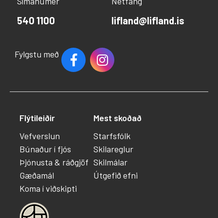
Símanúmer
Netfang
540 1100
lifland@lifland.is
Fylgstu með
Flýtileiðir
Mest skoðað
Vefverslun
Starfsfólk
Búnaður í fjós
Skilareglur
Þjónusta & ráðgjöf
Skilmálar
Gæðamál
Útgefið efni
Koma í viðskipti