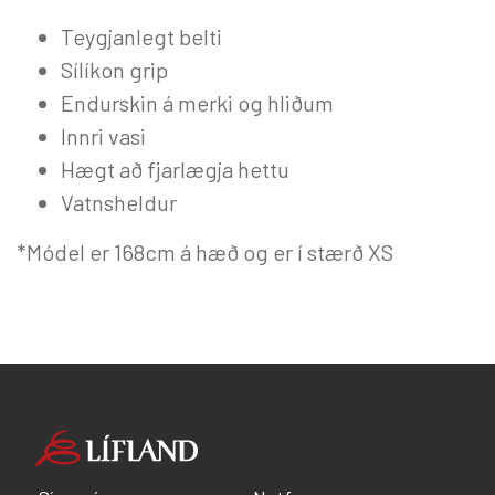
Teygjanlegt belti
Sílíkon grip
Endurskin á merki og hliðum
Innri vasi
Hægt að fjarlægja hettu
Vatnsheldur
*Módel er 168cm á hæð og er í stærð XS