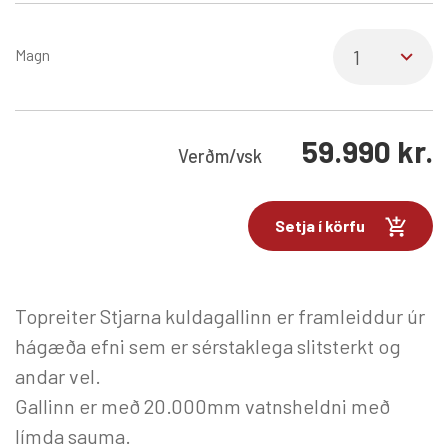
Magn
59.990
kr.
Verð
m/vsk
Setja í körfu
Topreiter Stjarna kuldagallinn er framleiddur úr
hágæða efni sem er sérstaklega slitsterkt og
andar vel.
Gallinn er með 20.000mm vatnsheldni með
límda sauma.