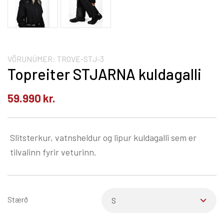
VÖRUNÚMER:
TROVE-STJ-3
Topreiter STJARNA kuldagalli
59.990
kr.
Slitsterkur, vatnsheldur og lipur kuldagalli sem er
tilvalinn fyrir veturinn.
Stærð