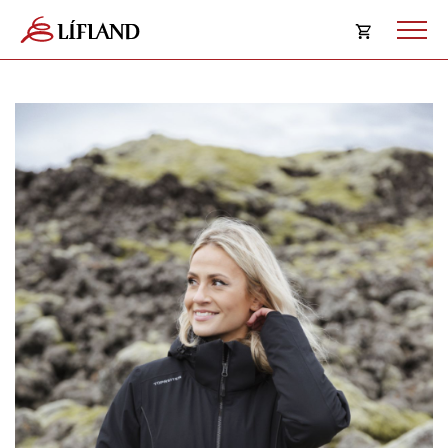
Opna
körfu
Karfan þín
Loka
körf
Karfan er tóm.