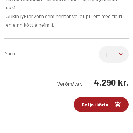
ekki.
Aukin lyktarvörn sem hentar vel ef þú ert með fleiri
en einn kött á heimili.
Magn
4.290
kr.
Verð
m/vsk
Setja í körfu