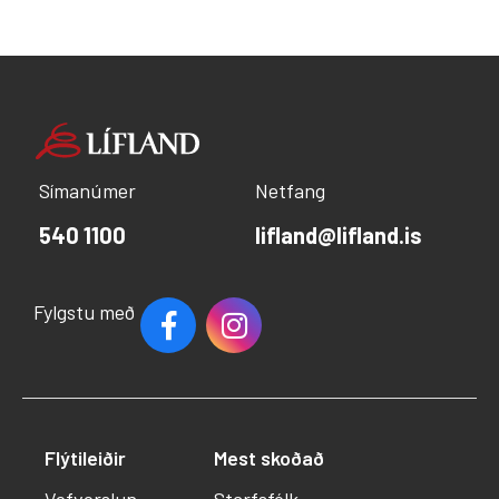
Símanúmer
Netfang
540 1100
lifland@lifland.is
Fylgstu með
Flýtileiðir
Mest skoðað
Vefverslun
Starfsfólk