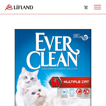
Opna
körfu
Karfan þín
Loka
körf
Karfan er tóm.