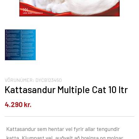
VÖRUNÚMER:
DYCB123450
Kattasandur Multiple Cat 10 ltr
4.290
kr.
Kattasandur sem hentar vel fyrir allar tengundir
katta. Klumpast vel, auðvelt að hreinsa og molnar