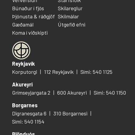
Búnaður í fjós
Skilareglur
Þjónusta & ráðgjöf
Skilmálar
Gæðamál
Útgefið efni
Koma í viðskipti
Reykjavík
Korputorgi
112 Reykjavík
Sími: 540 1125
Akureyri
Grímseyjargata 2
600 Akureyri
Sími: 540 1150
Borgarnes
Digranesgata 6
310 Borgarnesi
Sími: 540 1154
Blönduós