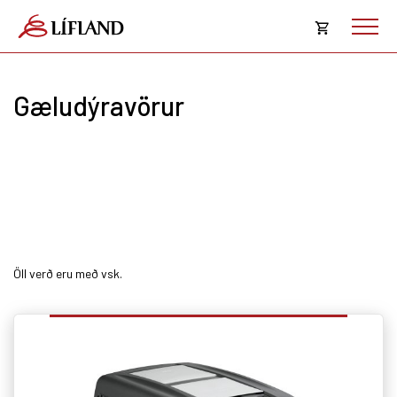
Opna
körfu
Gæludýravörur
Karfan þín
Loka
körf
Karfan er tóm.
Öll verð eru með vsk.