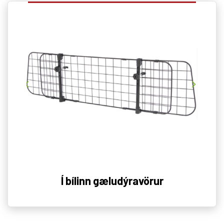
Í bílinn gæludýravörur