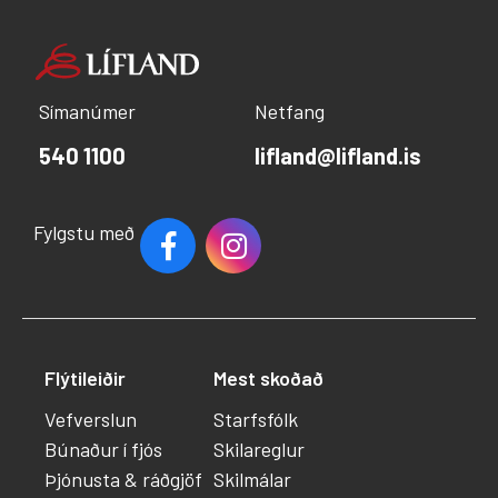
Símanúmer
Netfang
540 1100
lifland@lifland.is
Fylgstu með
Flýtileiðir
Mest skoðað
Vefverslun
Starfsfólk
Búnaður í fjós
Skilareglur
Þjónusta & ráðgjöf
Skilmálar