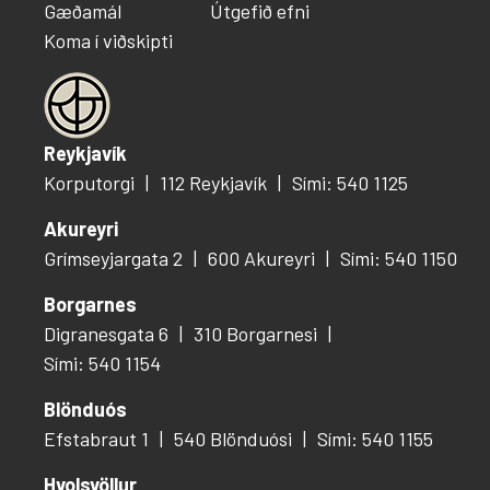
Gæðamál
Útgefið efni
Koma í viðskipti
Reykjavík
Korputorgi
112 Reykjavík
Sími: 540 1125
Akureyri
Grímseyjargata 2
600 Akureyri
Sími: 540 1150
Borgarnes
Digranesgata 6
310 Borgarnesi
Sími: 540 1154
Blönduós
Efstabraut 1
540 Blönduósi
Sími: 540 1155
Hvolsvöllur