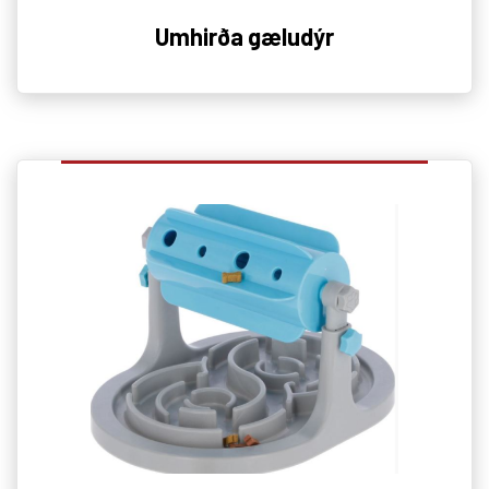
Umhirða gæludýr