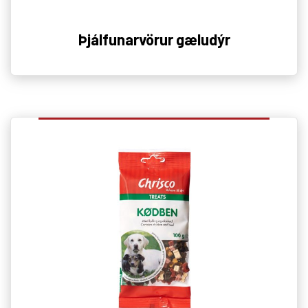
Þjálfunarvörur gæludýr