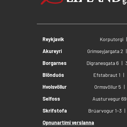
5
Reykjavík
Korputorgi
Akureyri
Grímseyjargata 2
Borgarnes
Digranesgata 6
Blönduós
Efstabraut 1
Hvolsvöllur
Ormsvöllur 5
Selfoss
Austurvegur 69
Skrifstofa
Brúarvogur 1-3
Opnunartími verslanna