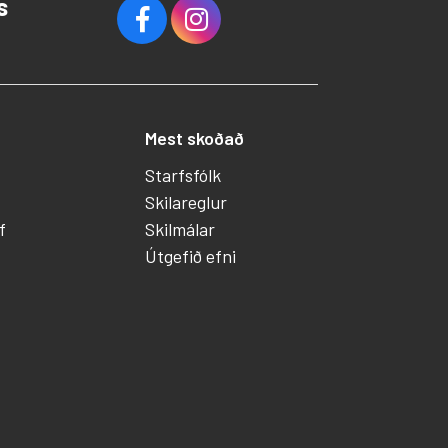
s
Mest skoðað
Starfsfólk
Skilareglur
f
Skilmálar
Útgefið efni