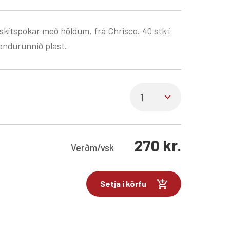
skítspokar með höldum, frá Chrisco. 40 stk í
endurunnið plast.
270
kr.
Verð
m/vsk
Setja í körfu