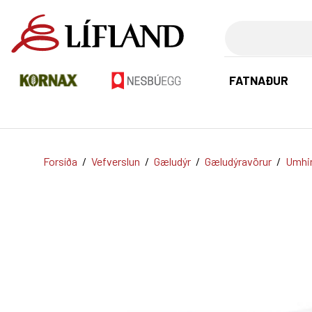
Leita
FATNAÐUR
Forsíða
/
Vefverslun
/
Gæludýr
/
Gæludýravörur
/
Umhir