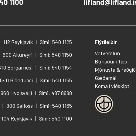
40 1100
lifland@lifland.i
112 Reykjavík
Sími: 540 1125
Flýtileiðir
Vefverslun
600 Akureyri
Sími: 540 1150
Búnaður í fjós
310 Borgarnesi
Sími: 540 1154
Þjónusta & ráðgjö
Gæðamál
540 Blönduósi
Sími: 540 1155
Koma í viðskipti
860 Hvolsvelli
Sími: 487 8888
800 Selfoss
Sími: 540 1165
104 Reykjavík
Sími: 540 1100