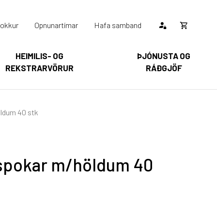
okkur
Opnunartímar
Hafa samband
Opna
körfu
HEIMILIS- OG
ÞJÓNUSTA OG
REKSTRARVÖRUR
RÁÐGJÖF
Karfan þín
Loka
körfu
arfan er tóm.
ldum 40 stk
spokar m/höldum 40