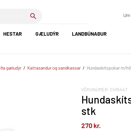
Um 
HESTAR
GÆLUDÝR
LANDBÚNAÐUR
K
ða gæludýr
/
Kattasandur og sandkassar
/
Hundaskítspokar m/hö
VÖRUNÚMER:
CH15447
Hundaskít
stk
270
kr.