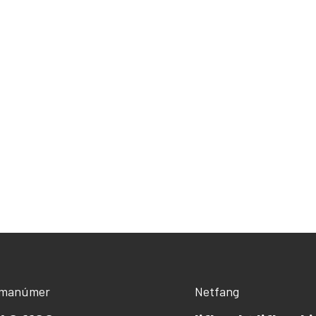
ímanúmer
Netfang