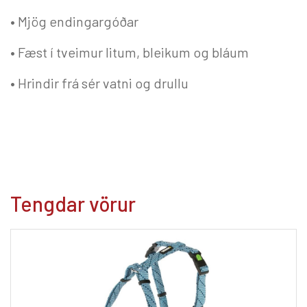
• Mjög endingargóðar
• Fæst í tveimur litum, bleikum og bláum
• Hrindir frá sér vatni og drullu
Tengdar vörur