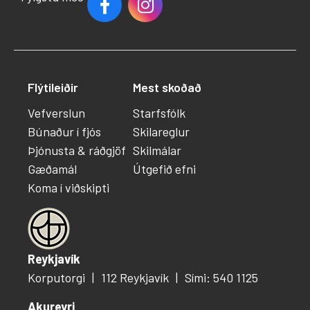
Flýtileiðir
Mest skoðað
Vefverslun
Starfsfólk
Búnaður í fjós
Skilareglur
Þjónusta & ráðgjöf
Skilmálar
Gæðamál
Útgefið efni
Koma í viðskipti
Reykjavík
Korputorgi
112 Reykjavík
Sími: 540 1125
Akureyri