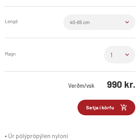
Lengd
Magn
990
kr.
Verð
m/vsk
Setja í körfu
• Úr pólýprópýlen nyloni