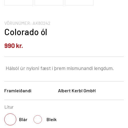
VÖRUNÚMER:
AK80242
Colorado ól
990
kr.
Hálsól úr nyloni fæst í þrem mismunandi lengdum.
Framleiðandi
Albert Kerbl GmbH
Litur
Blár
Bleik