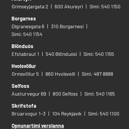
Grímseyjargata 2
600 Akureyri
Sími: 540 1150
Borgarnes
Digranesgata 6
310 Borgarnesi
Sími: 540 1154
Blönduós
Efstabraut 1
540 Blönduósi
Sími: 540 1155
Hvolsvöllur
Ormsvöllur 5
860 Hvolsvelli
Sími: 487 8888
Selfoss
Austurvegur 69
800 Selfoss
Sími: 540 1165
Skrifstofa
Brúarvogur 1-3
104 Reykjavík
Sími: 540 1100
Opnunartími verslanna