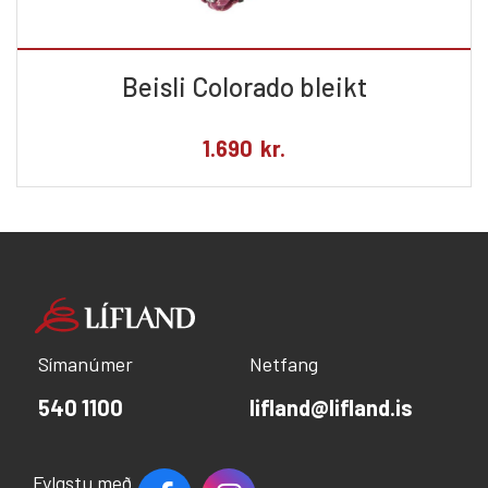
Beisli Colorado bleikt
1.690
kr.
Símanúmer
Netfang
540 1100
lifland@lifland.is
Fylgstu með