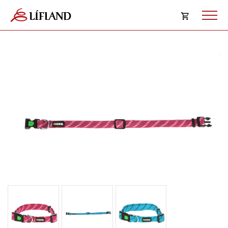
Opna
körfu
Karfan þín
Loka
körf
Karfan er tóm.