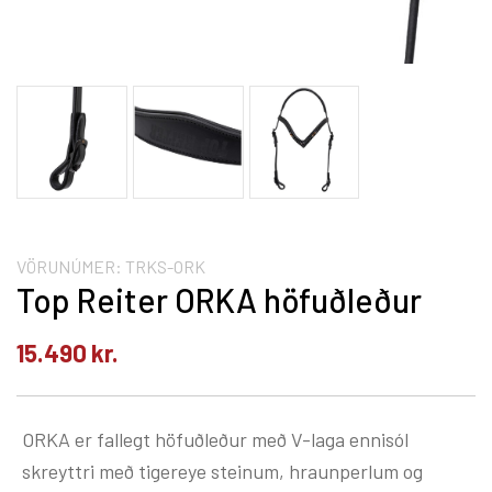
VÖRUNÚMER:
TRKS-ORK
Top Reiter ORKA höfuðleður
15.490
kr.
ORKA er fallegt höfuðleður með V-laga ennisól
skreyttri með tigereye steinum, hraunperlum og