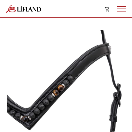
Opna
körfu
Karfan þín
Loka
körf
Karfan er tóm.