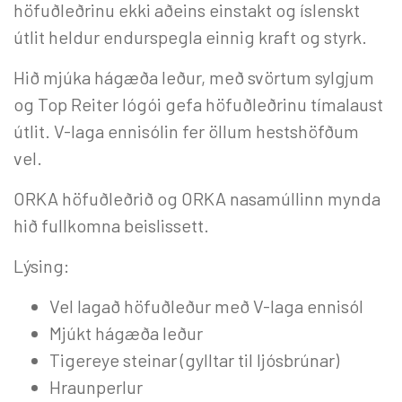
höfuðleðrinu ekki aðeins einstakt og íslenskt
útlit heldur endurspegla einnig kraft og styrk.
Hið mjúka hágæða leður, með svörtum sylgjum
og Top Reiter lógói gefa höfuðleðrinu tímalaust
útlit. V-laga ennisólin fer öllum hestshöfðum
vel.
ORKA höfuðleðrið og ORKA nasamúllinn mynda
hið fullkomna beislissett.
Lýsing:
Vel lagað höfuðleður með V-laga ennisól
Mjúkt hágæða leður
Tigereye steinar (gylltar til ljósbrúnar)
Hraunperlur