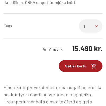
kristöllum. ORKA er gert úr mjúku leðri.
Magn
15.490
kr.
Verð
m/vsk
Setja í körfu
Einstakir tigereye steinar grípa augað og eru líka
þekktir fyrir róandi og verndandi eiginleika.
Hraunperlurnar hafa einstaka áferð og gefa