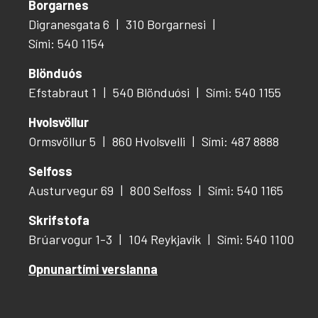
Borgarnes
Digranesgata 6
310 Borgarnesi
Sími: 540 1154
Blönduós
Efstabraut 1
540 Blönduósi
Sími: 540 1155
Hvolsvöllur
Ormsvöllur 5
860 Hvolsvelli
Sími: 487 8888
Selfoss
Austurvegur 69
800 Selfoss
Sími: 540 1165
Skrifstofa
Brúarvogur 1-3
104 Reykjavík
Sími: 540 1100
Opnunartími verslanna