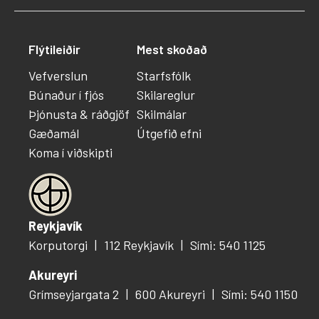
Flýtileiðir
Mest skoðað
Vefverslun
Starfsfólk
Búnaður í fjós
Skilareglur
Þjónusta & ráðgjöf
Skilmálar
Gæðamál
Útgefið efni
Koma í viðskipti
Reykjavík
Korputorgi
112 Reykjavík
Sími: 540 1125
Akureyri
Grímseyjargata 2
600 Akureyri
Sími: 540 1150