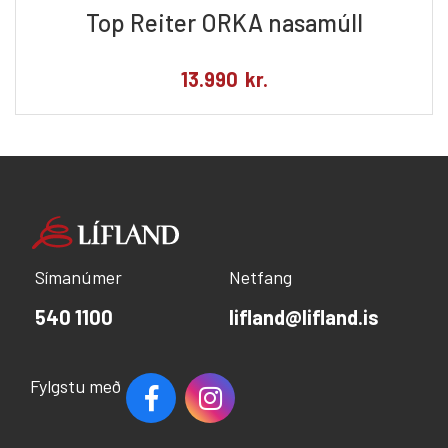
Top Reiter ORKA nasamúll
13.990
kr.
Símanúmer
Netfang
540 1100
lifland@lifland.is
Fylgstu með