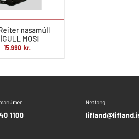
Reiter nasamúll
ÍGULL MOSI
15.990
kr.
ímanúmer
Netfang
40 1100
lifland@lifland.i