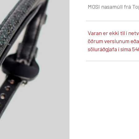
MOSI nasamúll frá Top
Varan er ekki til í net
öðrum verslunum eða á
söluráðgjafa í síma 54