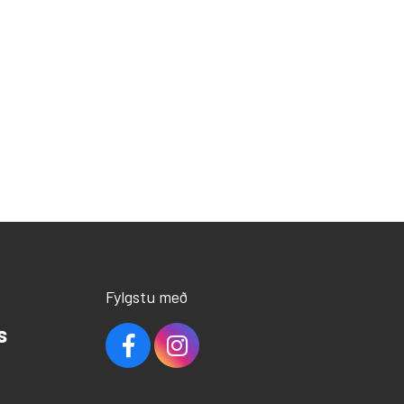
Fylgstu með
s