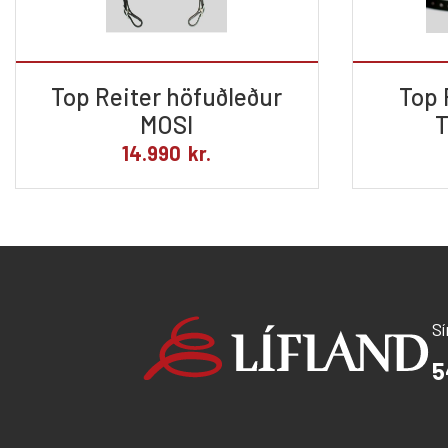
Top Reiter höfuðleður
Top 
MOSI
T
14.990
kr.
S
5