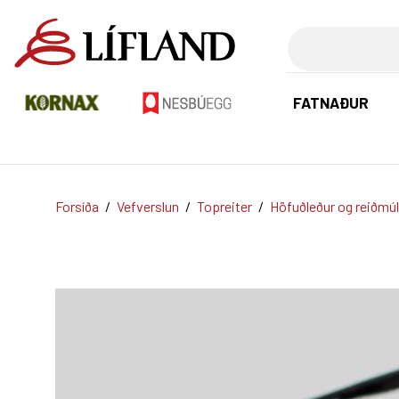
Leita
FATNAÐUR
Forsíða
/
Vefverslun
/
Topreiter
/
Höfuðleður og reiðmúl