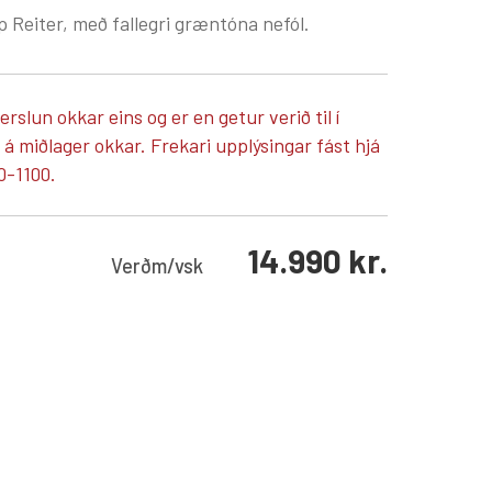
 Reiter, með fallegri græntóna nefól.
verslun okkar eins og er en getur verið til í
 miðlager okkar. Frekari upplýsingar fást hjá
0-1100.
14.990
kr.
Verð
m/vsk