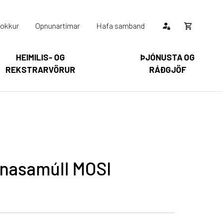
okkur
Opnunartímar
Hafa samband
Opna
körfu
HEIMILIS- OG
ÞJÓNUSTA OG
REKSTRARVÖRUR
RÁÐGJÖF
Karfan þín
Loka
körfu
arfan er tóm.
 nasamúll MOSI