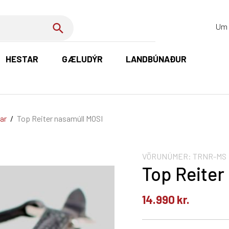
Um 
HESTAR
GÆLUDÝR
LANDBÚNAÐUR
K
ar
/
Top Reiter nasamúll MOSI
VÖRUNÚMER:
TRNR-MS
Top Reiter
14.990
kr.