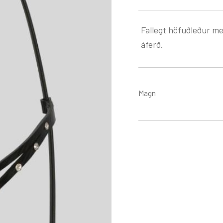
Fallegt höfuðleður me
áferð.
Magn