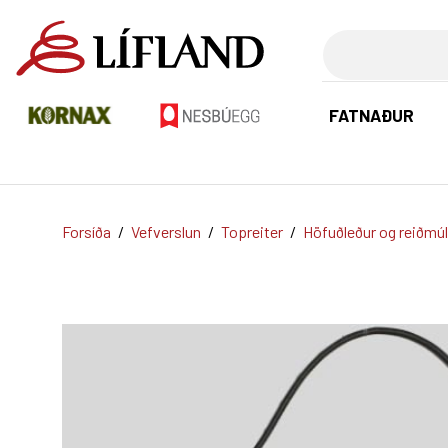
Leita
FATNAÐUR
Forsíða
/
Vefverslun
/
Topreiter
/
Höfuðleður og reiðmúl