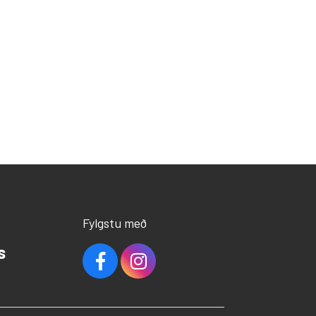
Fylgstu með
s