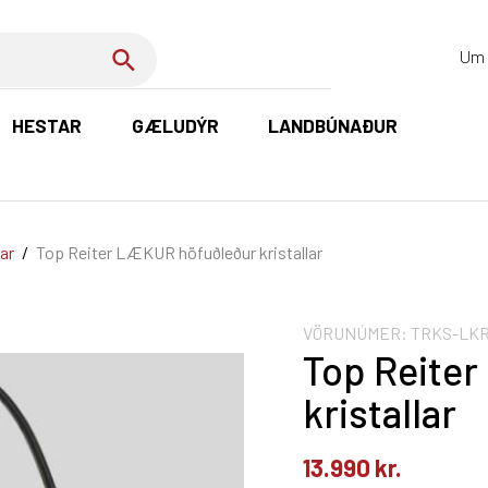
Um 
HESTAR
GÆLUDÝR
LANDBÚNAÐUR
K
ar
/
Top Reiter LÆKUR höfuðleður kristallar
VÖRUNÚMER:
TRKS-LK
Top Reite
kristallar
13.990
kr.