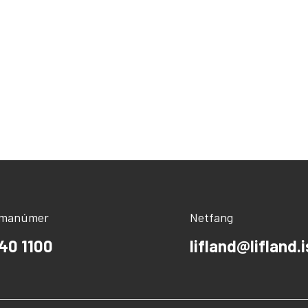
ímanúmer
Netfang
40 1100
lifland@lifland.i