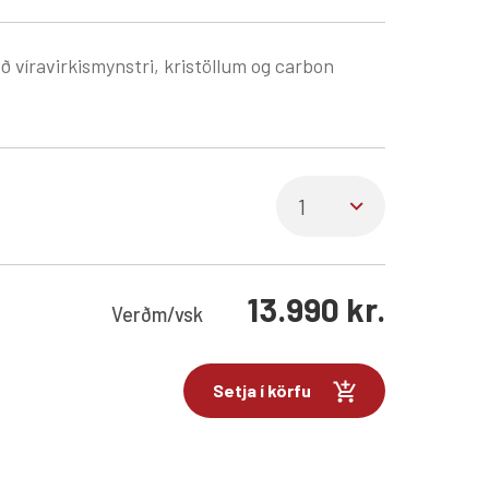
ð víravirkismynstri, kristöllum og carbon
13.990
kr.
Verð
m/vsk
Setja í körfu