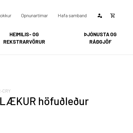
okkur
Opnunartímar
Hafa samband
Opna
körfu
HEIMILIS- OG
ÞJÓNUSTA OG
REKSTRARVÖRUR
RÁÐGJÖF
Karfan þín
Loka
körfu
arfan er tóm.
R-CRY
r LÆKUR höfuðleður