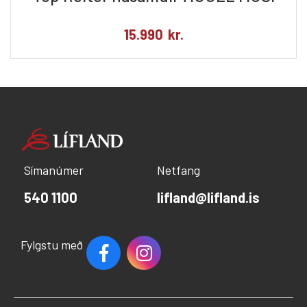
15.990
kr.
Símanúmer
Netfang
540 1100
lifland@lifland.is
Fylgstu með