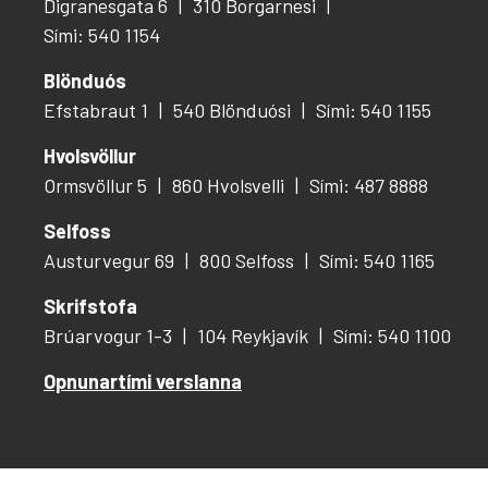
Digranesgata 6
310 Borgarnesi
Sími: 540 1154
Blönduós
Efstabraut 1
540 Blönduósi
Sími: 540 1155
Hvolsvöllur
Ormsvöllur 5
860 Hvolsvelli
Sími: 487 8888
Selfoss
Austurvegur 69
800 Selfoss
Sími: 540 1165
Skrifstofa
Brúarvogur 1-3
104 Reykjavík
Sími: 540 1100
Opnunartími verslanna