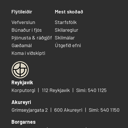
Flýtileiðir
Mest skoðað
Vefverslun
Starfsfólk
Búnaður í fjós
Skilareglur
Þjónusta & ráðgjöf
Skilmálar
Gæðamál
Útgefið efni
Koma í viðskipti
Reykjavík
Korputorgi
112 Reykjavík
Sími: 540 1125
Akureyri
Grímseyjargata 2
600 Akureyri
Sími: 540 1150
Borgarnes