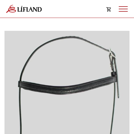
Opna
körfu
Karfan þín
Loka
körf
Karfan er tóm.