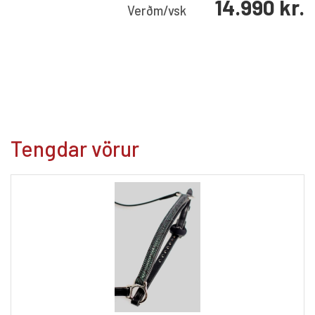
14.990
kr.
Verð
m/vsk
Tengdar vörur