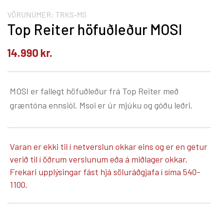
VÖRUNÚMER:
TRKS-MS
Top Reiter höfuðleður MOSI
14.990
kr.
MOSI er fallegt höfuðleður frá Top Reiter með
græntóna ennsiól. Msoi er úr mjúku og góðu leðri.
Varan er ekki til í netverslun okkar eins og er en getur
verið til í öðrum verslunum eða á miðlager okkar.
Frekari upplýsingar fást hjá söluráðgjafa í síma 540-
1100.