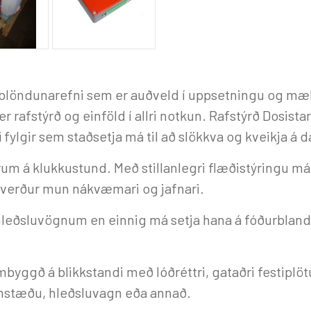
blöndunarefni sem er auðveld í uppsetningu og mæls
rafstýrð og einföld í allri notkun. Rafstýrð Dosista
 fylgir sem staðsetja má til að slökkva og kveikja á
rum á klukkustund. Með stillanlegri flæðistýringu 
i verður mun nákvæmari og jafnari.
hleðsluvögnum en einnig má setja hana á fóðurblan
ggð á blikkstandi með lóðréttri, gataðri festiplötu
samstæðu, hleðsluvagn eða annað.