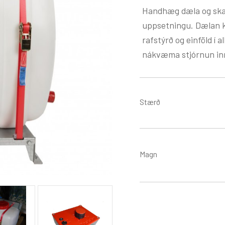
Handhæg dæla og skam
uppsetningu. Dælan k
rafstýrð og einföld í 
nákvæma stjórnun inn
Stærð
Magn