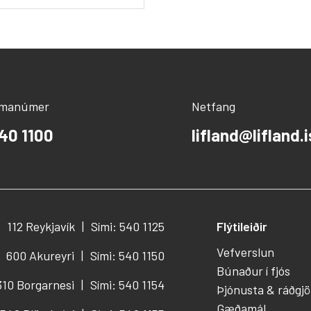
ímanúmer
Netfang
40 1100
lifland@lifland.i
112 Reykjavík
Sími: 540 1125
Flýtileiðir
Vefverslun
600 Akureyri
Sími: 540 1150
Búnaður í fjós
310 Borgarnesi
Sími: 540 1154
Þjónusta & ráðgjö
Gæðamál