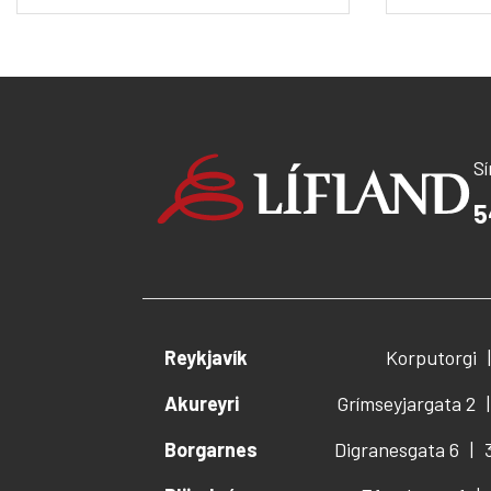
S
5
Reykjavík
Korputorgi
Akureyri
Grímseyjargata 2
Borgarnes
Digranesgata 6