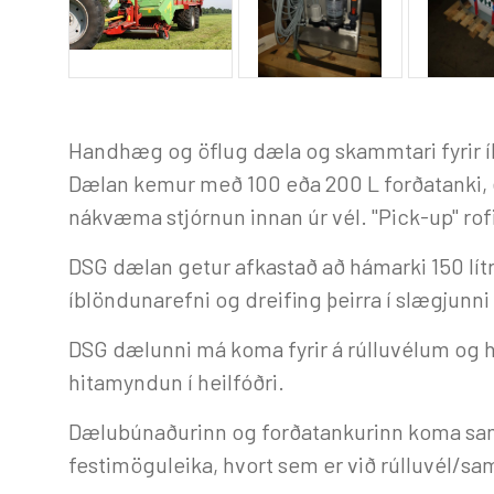
Handhæg og öflug dæla og skammtari fyrir í
Dælan kemur með 100 eða 200 L forðatanki, er 
nákvæma stjórnun innan úr vél. "Pick-up" rofi
DSG dælan getur afkastað að hámarki 150 lít
íblöndunarefni og dreifing þeirra í slægjunn
DSG dælunni má koma fyrir á rúlluvélum og 
hitamyndun í heilfóðri.
Dælubúnaðurinn og forðatankurinn koma samby
festimöguleika, hvort sem er við rúlluvél/