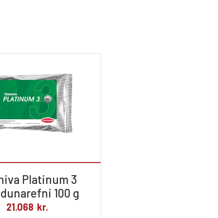
iva Platinum 3
ndunarefni 100 g
21.068
kr.