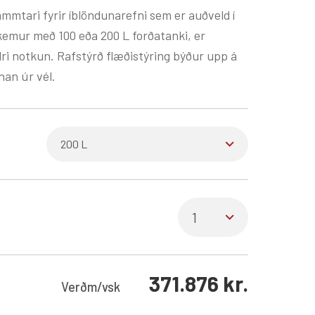
mtari fyrir íblöndunarefni sem er auðveld í
emur með 100 eða 200 L forðatanki, er
allri notkun. Rafstýrð flæðistýring býður upp á
an úr vél.
371.876
kr.
Verð
m/vsk