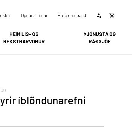
okkur
Opnunartímar
Hafa samband
Opna
körfu
HEIMILIS- OG
ÞJÓNUSTA OG
REKSTRARVÖRUR
RÁÐGJÖF
Karfan þín
Loka
körfu
arfan er tóm.
200
yrir íblöndunarefni