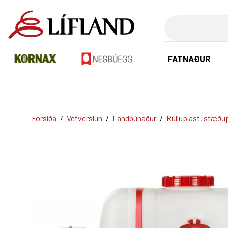
Leita
FATNAÐUR
Forsíða
/
Vefverslun
/
Landbúnaður
/
Rúlluplast, stæðup