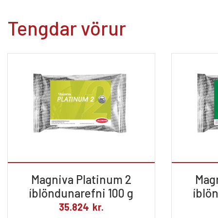
Tengdar vörur
Magniva Platinum 2
Magn
íblöndunarefni 100 g
íblö
35.824
kr.