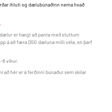
varðar íhluti og dælubúnaðinn nema hvað
.
magnsdælur er hægt að panta með stuttum
pp á að færa DSG dæluna milli véla, en þarf
4-6 vikur.
i að hér er á ferðinni búnaður sem skilar