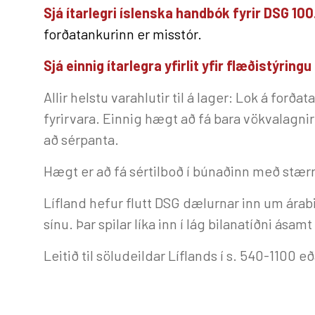
Sjá ítarlegri íslenska handbók fyrir DSG 100
forðatankurinn er misstór.
Sjá einnig ítarlegra yfirlit yfir flæðistýrin
Allir helstu varahlutir til á lager: Lok á for
fyrirvara. Einnig hægt að fá bara vökvalagni
að sérpanta.
Hægt er að fá sértilboð í búnaðinn með stærri
Lífland hefur flutt DSG dælurnar inn um árab
sínu. Þar spilar líka inn í lág bilanatíðni ása
Leitið til söludeildar Líflands í s. 540-1100 e