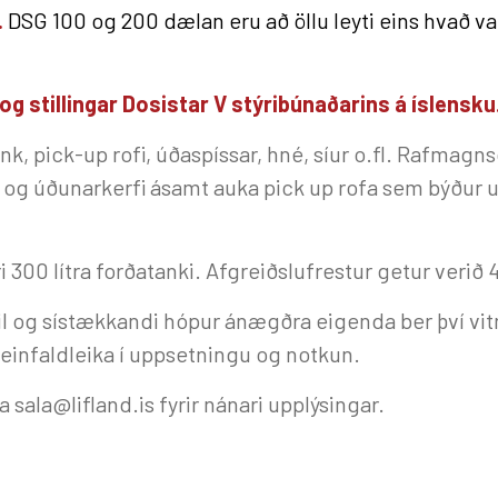
.
DSG 100 og 200 dælan eru að öllu leyti eins hvað 
gu og stillingar Dosistar V stýribúnaðarins á íslensku
ðatank, pick-up rofi, úðaspíssar, hné, síur o.fl. Raf
r og úðunarkerfi ásamt auka pick up rofa sem býður u
 300 lítra forðatanki. Afgreiðslufrestur getur verið 
il og sístækkandi hópur ánægðra eigenda ber því vitn
mt einfaldleika í uppsetningu og notkun.
ða sala@lifland.is fyrir nánari upplýsingar.