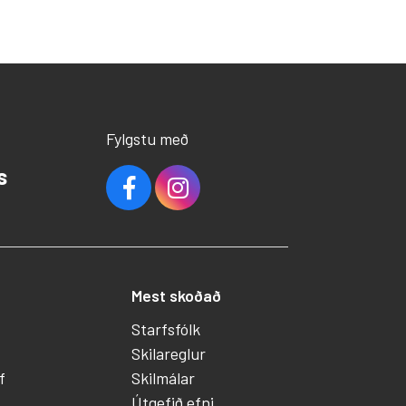
Fylgstu með
s
Mest skoðað
Starfsfólk
Skilareglur
f
Skilmálar
Útgefið efni