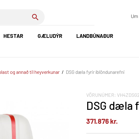
Um 
HESTAR
GÆLUDÝR
LANDBÚNAÐUR
K
last og annað til heyverkunar
/
DSG dæla fyrir íblöndunarefni
VÖRUNÚMER:
VH4ZDSG
DSG dæla f
371.876
kr.