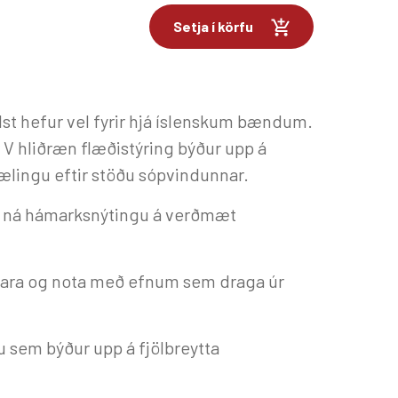
Setja í körfu
t hefur vel fyrir hjá íslenskum bændum.
r V hliðræn flæðistýring býður upp á
 dælingu eftir stöðu sópvindunnar.
má ná hámarksnýtingu á verðmæt
dara og nota með efnum sem draga úr
 sem býður upp á fjölbreytta