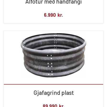
Álfötur með handfangi
6.990
kr.
Gjafagrind plast
89.990
kr.