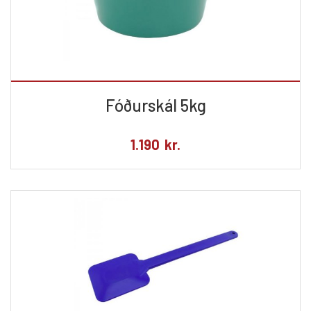
Fóðurskál 5kg
1.190
kr.