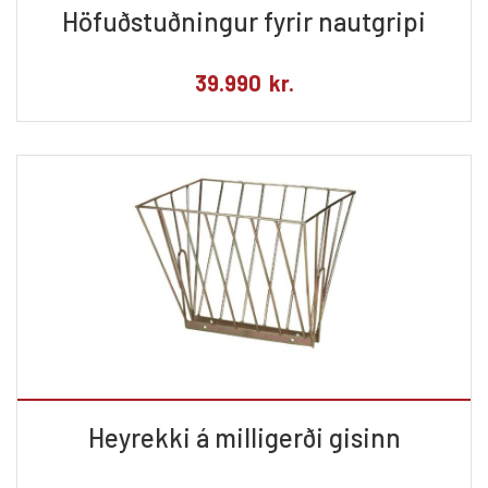
Höfuðstuðningur fyrir nautgripi
39.990
kr.
Heyrekki á milligerði gisinn