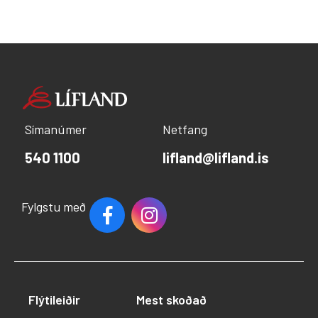
Símanúmer
Netfang
540 1100
lifland@lifland.is
Fylgstu með
Flýtileiðir
Mest skoðað