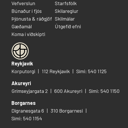
Vefverslun
Starfsfólk
Búnaður í fjós
Skilareglur
Þjónusta & ráðgjöf
Skilmálar
Gæðamál
Útgefið efni
Koma í viðskipti
Reykjavík
Korputorgi
112 Reykjavík
Sími: 540 1125
Akureyri
Grímseyjargata 2
600 Akureyri
Sími: 540 1150
Borgarnes
Digranesgata 6
310 Borgarnesi
Sími: 540 1154