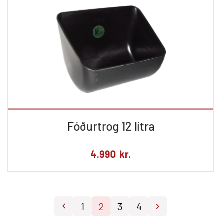
Fóðurtrog 12 lítra
4.990
kr.
1
2
3
4