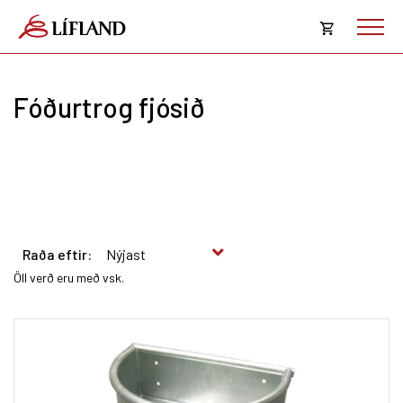
Opna
körfu
Fóðurtrog fjósið
Karfan þín
Loka
körf
Karfan er tóm.
Raða eftir:
Öll verð eru með vsk.