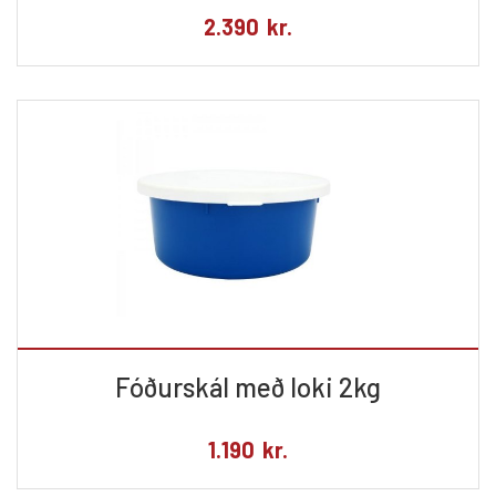
2.390
kr.
Fóðurskál með loki 2kg
1.190
kr.