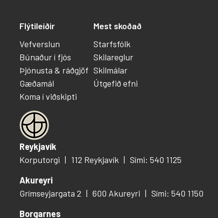
Flýtileiðir
Mest skoðað
Vefverslun
Starfsfólk
Búnaður í fjós
Skilareglur
Þjónusta & ráðgjöf
Skilmálar
Gæðamál
Útgefið efni
Koma í viðskipti
Reykjavík
Korputorgi
112 Reykjavík
Sími: 540 1125
Akureyri
Grímseyjargata 2
600 Akureyri
Sími: 540 1150
Borgarnes