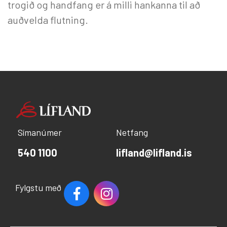
trogið og handfang er á milli hankanna til að
auðvelda flutning.
Símanúmer
Netfang
540 1100
lifland@lifland.is
Fylgstu með