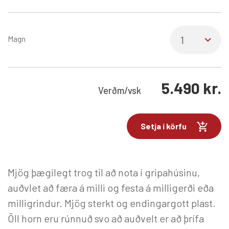
Magn
5.490
kr.
Verð
m/vsk
Setja í körfu
Mjög þægilegt trog til að nota í gripahúsinu,
auðvlet að færa á milli og festa á milligerði eða
milligrindur. Mjög sterkt og endingargott plast.
Öll horn eru rúnnuð svo að auðvelt er að þrífa