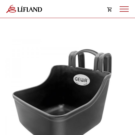
Opna
körfu
Karfan þín
Loka
körf
Karfan er tóm.