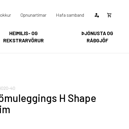
okkur
Opnunartímar
Hafa samband
Opna
körfu
HEIMILIS- OG
ÞJÓNUSTA OG
REKSTRARVÖRUR
RÁÐGJÖF
Karfan þín
Loka
körfu
arfan er tóm.
6020-40
ömuleggings H Shape
nim