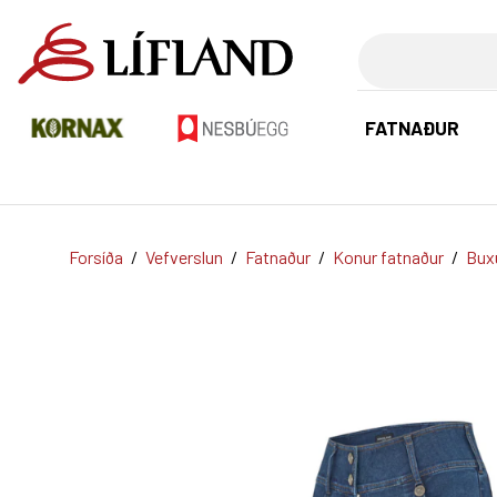
Leita
FATNAÐUR
Forsíða
/
Vefverslun
/
Fatnaður
/
Konur fatnaður
/
Bux