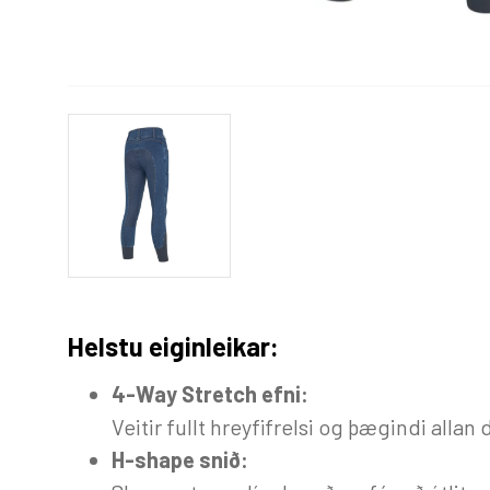
Helstu eiginleikar:
4-Way Stretch efni:
Veitir fullt hreyfifrelsi og þægindi allan
H-shape snið: