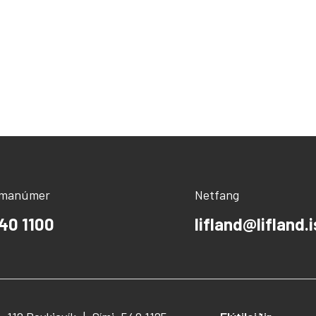
ímanúmer
Netfang
40 1100
lifland@lifland.i