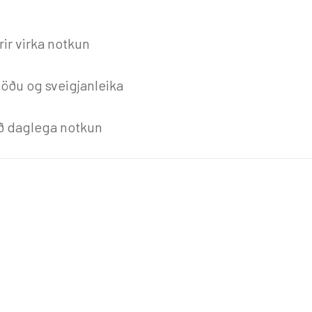
ir virka notkun
töðu og sveigjanleika
ð daglega notkun