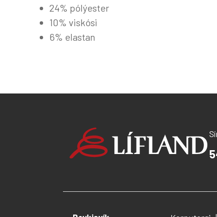
24% pólýester
10% viskósi
6% elastan
S
5