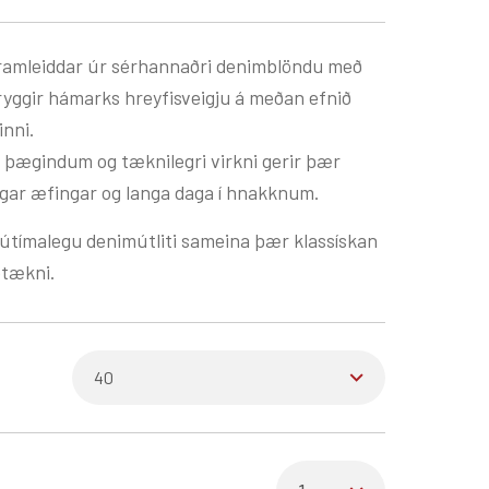
ramleiddar úr sérhannaðri denimblöndu með
yggir hámarks hreyfisveigju á meðan efnið
inni.
 þægindum og tæknilegri virkni gerir þær
egar æfingar og langa daga í hnakknum.
nútímalegu denimútliti sameina þær klassískan
ðtækni.