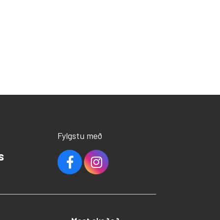
Fylgstu með
s