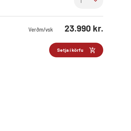
23.990
kr.
Verð
m/vsk
Setja í körfu