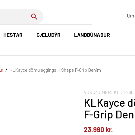
Um 
HESTAR
GÆLUDÝR
LANDBÚNAÐUR
K
ur
/
KLKayce dömuleggings H Shape F-Grip Denim
VÖRUNÚMER:
KLD31266
KLKayce d
F-Grip De
23.990
kr.