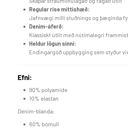
Skapar straumlínulagað og fágað útlit
Regular rise mittishæð:
Jafnvægi milli stuðnings og þæginda fyr
Denim-áferð:
Klassískt útlit með nútímalegri frammis
Heldur lögun sinni:
Endingargóð uppbygging sem styður vi
Efni:
90% polyamide
10% elastan
Denim-blanda:
60% bómull