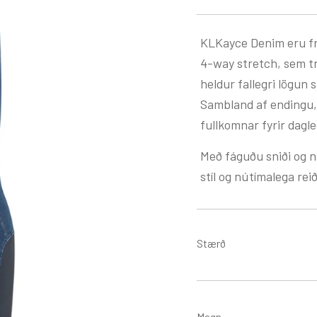
KLKayce Denim eru f
4-way stretch, sem tr
heldur fallegri lögun s
Sambland af endingu,
fullkomnar fyrir dagl
Með fáguðu sniði og 
stíl og nútímalega rei
Stærð
Magn