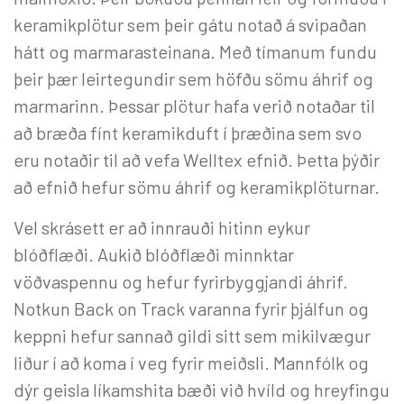
keramikplötur sem þeir gátu notað á svipaðan
hátt og marmarasteinana. Með tímanum fundu
þeir þær leirtegundir sem höfðu sömu áhrif og
marmarinn. Þessar plötur hafa verið notaðar til
að bræða fínt keramikduft í þræðina sem svo
eru notaðir til að vefa Welltex efnið. Þetta þýðir
að efnið hefur sömu áhrif og keramikplöturnar.
Vel skrásett er að innrauði hitinn eykur
blóðflæði. Aukið blóðflæði minnktar
vöðvaspennu og hefur fyrirbyggjandi áhrif.
Notkun Back on Track varanna fyrir þjálfun og
keppni hefur sannað gildi sitt sem mikilvægur
liður í að koma í veg fyrir meiðsli. Mannfólk og
dýr geisla líkamshita bæði við hvíld og hreyfingu