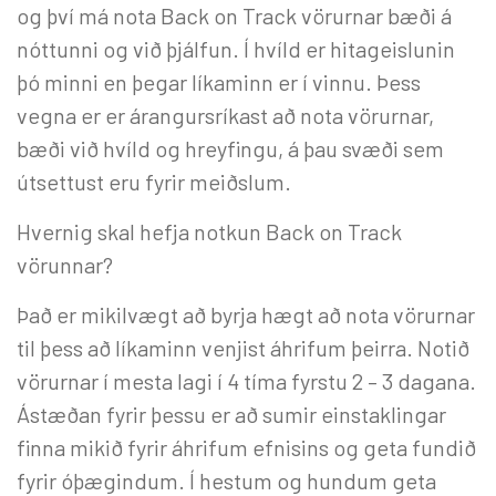
og því má nota Back on Track vörurnar bæði á
nóttunni og við þjálfun. Í hvíld er hitageislunin
þó minni en þegar líkaminn er í vinnu. Þess
vegna er er árangursríkast að nota vörurnar,
bæði við hvíld og hreyfingu, á þau svæði sem
útsettust eru fyrir meiðslum.
Hvernig skal hefja notkun Back on Track
vörunnar?
Það er mikilvægt að byrja hægt að nota vörurnar
til þess að líkaminn venjist áhrifum þeirra. Notið
vörurnar í mesta lagi í 4 tíma fyrstu 2 – 3 dagana.
Ástæðan fyrir þessu er að sumir einstaklingar
finna mikið fyrir áhrifum efnisins og geta fundið
fyrir óþægindum. Í hestum og hundum geta