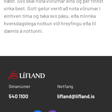
næst. Svo skal nota vörurnar eins og þér finnst
virka best. Gott getur verið að nota vörurnar í
einhven tíma og taka svo pásu, eða minnka
hversdagslega notkun við hreyfingu eða til
dæmis á nóttunni.
Símanúmer
Netfang
540 1100
lifland@lifland.is