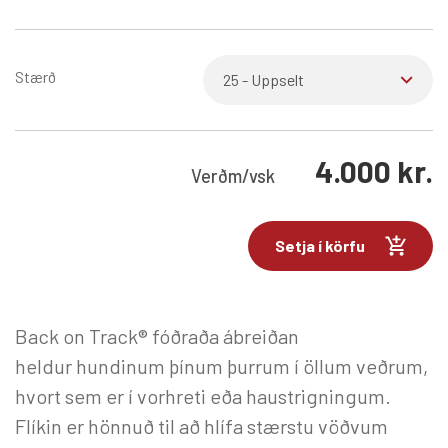
Stærð
4.000
kr.
Verð
m/vsk
Setja í körfu
Back on Track® fóðraða ábreiðan
heldur hundinum þínum þurrum í öllum veðrum,
hvort sem er í vorhreti eða haustrigningum.
Flíkin er hönnuð til að hlífa stærstu vöðvum