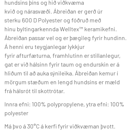
hundsins þíns og hið viðkvæma
kvið og nárasvæði. Ábreiðan er gerð úr
sterku 600 D Polyester og fóðruð með
hinu byltingarkennda Welltex™ keramikefni.
Ábreiðan passar vel og er þægileg fyrir hundinn.
Á henni eru teygjanlegar lykkjur
fyrir afturfæturna, framhlutinn er stillanlegur,
gat er við hálsinn fyrir taum og endurskin er á
hliðum til að auka sýnileika. Ábreiðan kemur í
mörgum stæðum en lengd hundsins er mæld
frá hálsrót til skottrótar.
Innra efni: 100% polypropylene, ytra efni: 100%
polyester
Má þvo á 30°C á kerfi fyrir viðkvæman þvott.