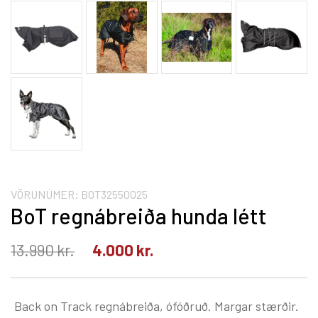
VÖRUNÚMER:
BOT32550025
BoT regnábreiða hunda létt
13.990
kr.
4.000
kr.
Back on Track regnábreiða, ófóðruð. Margar stærðir.