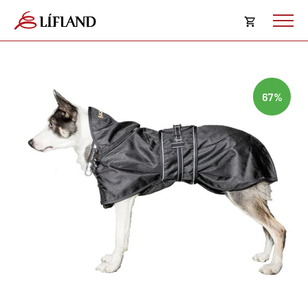
Opna
körfu
Karfan þín
Loka
67%
körf
Karfan er tóm.