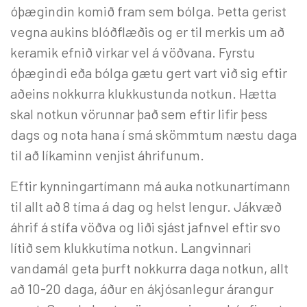
óþægindin komið fram sem bólga. Þetta gerist
vegna aukins blóðflæðis og er til merkis um að
keramik efnið virkar vel á vöðvana. Fyrstu
óþægindi eða bólga gætu gert vart við sig eftir
aðeins nokkurra klukkustunda notkun. Hætta
skal notkun vörunnar það sem eftir lifir þess
dags og nota hana í smá skömmtum næstu daga
til að líkaminn venjist áhrifunum.
Eftir kynningartímann má auka notkunartímann
til allt að 8 tíma á dag og helst lengur. Jákvæð
áhrif á stífa vöðva og liði sjást jafnvel eftir svo
lítið sem klukkutíma notkun. Langvinnari
vandamál geta þurft nokkurra daga notkun, allt
að 10-20 daga, áður en ákjósanlegur árangur