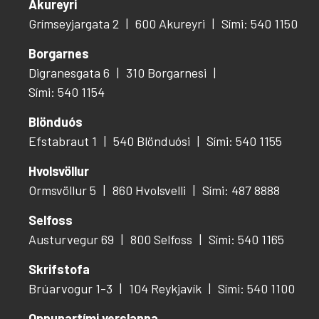
Akureyri
Grímseyjargata 2
600 Akureyri
Sími: 540 1150
Borgarnes
Digranesgata 6
310 Borgarnesi
Sími: 540 1154
Blönduós
Efstabraut 1
540 Blönduósi
Sími: 540 1155
Hvolsvöllur
Ormsvöllur 5
860 Hvolsvelli
Sími: 487 8888
Selfoss
Austurvegur 69
800 Selfoss
Sími: 540 1165
Skrifstofa
Brúarvogur 1-3
104 Reykjavík
Sími: 540 1100
Opnunartími verslanna