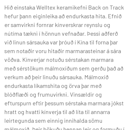
Hið einstaka Welltex keramikefni Back on Track
hefur þann eiginleika að endurkasta hita. Efnið
er samvirkni fornrar kínverskrar reynslu og
nútíma tækni í hönnun vefnaðar. Þessi aðferð
við linun sársauka var þróuð í Kína til forna þar
sem notaðir voru hitaðir marmarasteinar á sára
vöðva. Kínverjar notuðu sérstakan marmara
með sérstökum málmoxíðum sem gerðu það að
verkum að þeir linuðu sársauka. Málmoxíð
endurkasta líkamshita og örva þar með
blóðflæði og frumuvirkni. Vinsældir og
efturspurn eftir þessum sérstaka marmara jókst
hratt og hvatti kínverja til að líta til annarra
leirtegunda sem einnig innihalda sömu
málmoxíð. Þeir bökuðu þennan leir og formuðu í