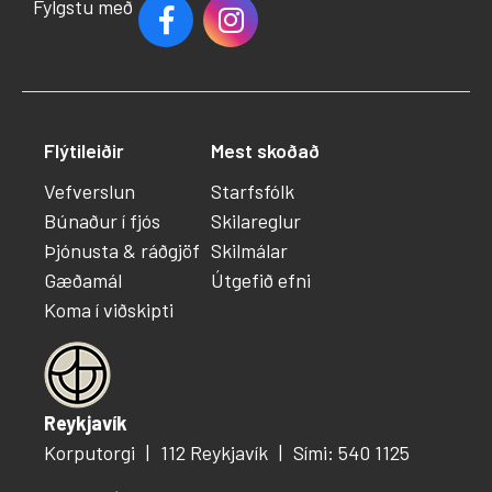
Fylgstu með
Flýtileiðir
Mest skoðað
Vefverslun
Starfsfólk
Búnaður í fjós
Skilareglur
Þjónusta & ráðgjöf
Skilmálar
Gæðamál
Útgefið efni
Koma í viðskipti
Reykjavík
Korputorgi
112 Reykjavík
Sími: 540 1125