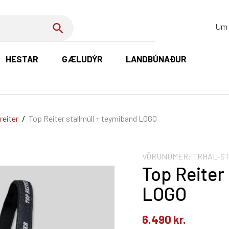
Um 
HESTAR
GÆLUDÝR
LANDBÚNAÐUR
K
reiter
/
Top Reiter stallmúll + teymiband LOGO
VÖRUNÚMER:
TRHAL-ST
Top Reiter
LOGO
6.490
kr.