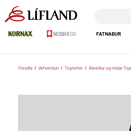
Leita
FATNAÐUR
Forsíða
/
Vefverslun
/
Topreiter
/
Ábreiður og múlar Top