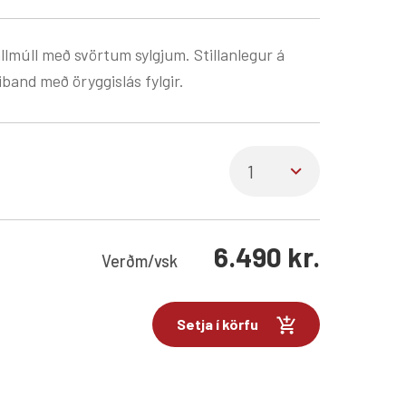
llmúll með svörtum sylgjum. Stillanlegur á
iband með öryggislás fylgir.
6.490
kr.
Verð
m/vsk
Setja í körfu