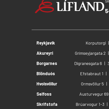
S
5
Reykjavík
Korputorgi
Akureyri
Grímseyjargata 2
Borgarnes
Digranesgata 6
Blönduós
Efstabraut 1
Hvolsvöllur
Ormsvöllur 5
Selfoss
Austurvegur 69
Skrifstofa
Brúarvogur 1-3