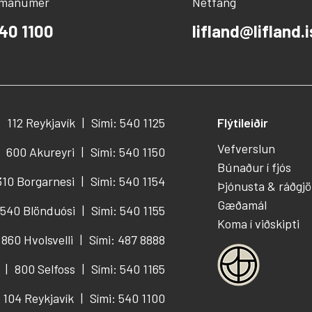
ímanúmer
Netfang
40 1100
lifland@lifland.i
112 Reykjavík
Sími: 540 1125
Flýtileiðir
Vefverslun
600 Akureyri
Sími: 540 1150
Búnaður í fjós
310 Borgarnesi
Sími: 540 1154
Þjónusta & ráðgjö
Gæðamál
540 Blönduósi
Sími: 540 1155
Koma í viðskipti
860 Hvolsvelli
Sími: 487 8888
800 Selfoss
Sími: 540 1165
104 Reykjavík
Sími: 540 1100