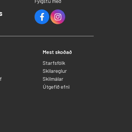
Fylgstu með
s
Mest skoðað
Starfsfólk
Skilareglur
f
Skilmálar
Útgefið efni