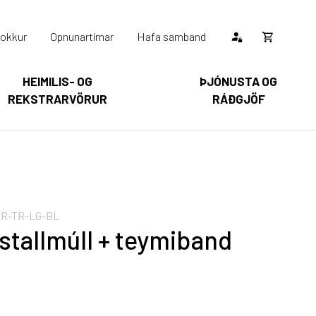
okkur
Opnunartímar
Hafa samband
Opna
körfu
HEIMILIS- OG
ÞJÓNUSTA OG
REKSTRARVÖRUR
RÁÐGJÖF
Karfan þín
Loka
körfu
arfan er tóm.
R-TR-LG-BL
 stallmúll + teymiband