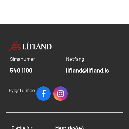
Símanúmer
Netfang
540 1100
lifland@lifland.is
Fylgstu með
Flýtileiðir
Mest skoðað