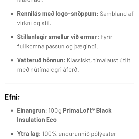
Rennilás með logo-snöppum:
Sambland af
virkni og stíl.
Stillanlegir smellur við ermar:
Fyrir
fullkomna passun og þægindi.
Vatteruð hönnun:
Klassískt, tímalaust útlit
með nútímalegri áferð.
Efni:
Einangrun:
100g
PrimaLoft® Black
Insulation Eco
Ytra lag:
100% endurunnið pólýester