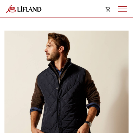
Opna
körfu
Karfan þín
Loka
körf
Karfan er tóm.