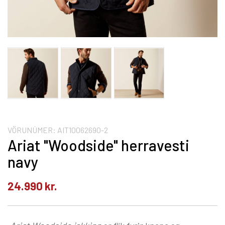
VÖRUNÚMER:
AIT10062690-2
Ariat "Woodside" herravesti
navy
24.990
kr.