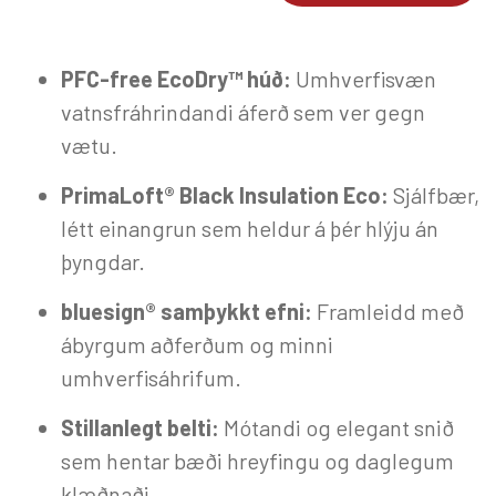
PFC-free EcoDry™ húð:
Umhverfisvæn
vatnsfráhrindandi áferð sem ver gegn
vætu.
PrimaLoft® Black Insulation Eco:
Sjálfbær,
létt einangrun sem heldur á þér hlýju án
þyngdar.
bluesign® samþykkt efni:
Framleidd með
ábyrgum aðferðum og minni
umhverfisáhrifum.
Stillanlegt belti:
Mótandi og elegant snið
sem hentar bæði hreyfingu og daglegum
klæðnaði.