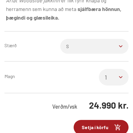
Ariat Woodside jakkinn
er flík fyrir knapa og
herramenn sem kunna að meta
sjálfbæra hönnun,
þægindi og glæsileika.
Stærð
Magn
24.990
kr.
Verð
m/vsk
Setja í körfu