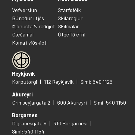
Vefverslun
Starfsfólk
Búnaður í fjós
Skilareglur
Þjónusta & ráðgjöf
Skilmálar
Gæðamál
Útgefið efni
Koma í viðskipti
Reykjavík
Korputorgi
112 Reykjavík
Sími: 540 1125
Akureyri
Grímseyjargata 2
600 Akureyri
Sími: 540 1150
Borgarnes
Digranesgata 6
310 Borgarnesi
Sími: 540 1154