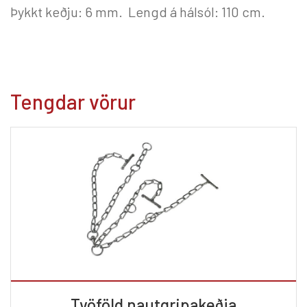
Þykkt keðju: 6 mm. Lengd á hálsól: 110 cm.
Tengdar vörur
Tvöföld nautgripakeðja