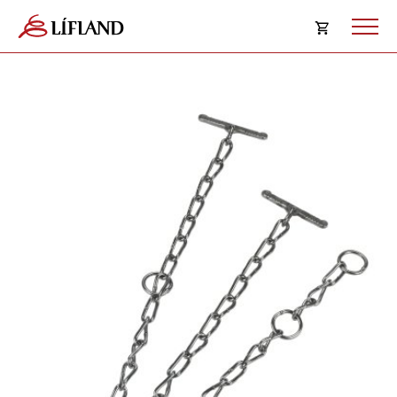
Opna
körfu
Karfan þín
Loka
körf
Karfan er tóm.