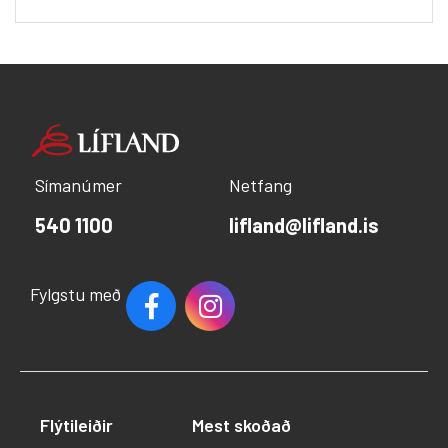
Símanúmer
Netfang
540 1100
lifland@lifland.is
Fylgstu með
Flýtileiðir
Mest skoðað