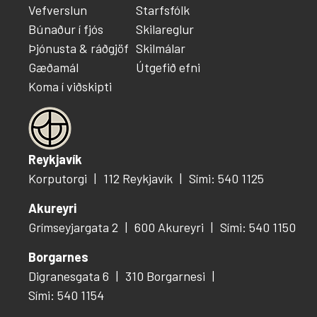
Vefverslun
Starfsfólk
Búnaður í fjós
Skilareglur
Þjónusta & ráðgjöf
Skilmálar
Gæðamál
Útgefið efni
Koma í viðskipti
Reykjavík
Korputorgi
112 Reykjavík
Sími: 540 1125
Akureyri
Grímseyjargata 2
600 Akureyri
Sími: 540 1150
Borgarnes
Digranesgata 6
310 Borgarnesi
Sími: 540 1154