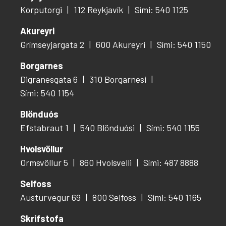
Korputorgi
112 Reykjavík
Sími: 540 1125
Akureyri
Grímseyjargata 2
600 Akureyri
Sími: 540 1150
Borgarnes
Digranesgata 6
310 Borgarnesi
Sími: 540 1154
Blönduós
Efstabraut 1
540 Blönduósi
Sími: 540 1155
Hvolsvöllur
Ormsvöllur 5
860 Hvolsvelli
Sími: 487 8888
Selfoss
Austurvegur 69
800 Selfoss
Sími: 540 1165
Skrifstofa