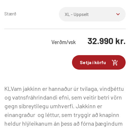
Stærð
32.990
kr.
Verð
m/vsk
Setja í körfu
KLVam jakkinn er hannaður úr tvílaga, vindþéttu
og vatnsfráhrindandi efni, sem veitir betri vörn
gegn síbreytilegu umhverfi. Jakkinn er
einangraður og léttur, sem tryggir að knapinn
heldur hlýleikanum án þess að fórna þægindum