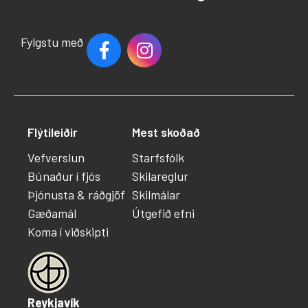
Fylgstu með
Flýtileiðir
Mest skoðað
Vefverslun
Starfsfólk
Búnaður í fjós
Skilareglur
Þjónusta & ráðgjöf
Skilmálar
Gæðamál
Útgefið efni
Koma í viðskipti
Reykjavík