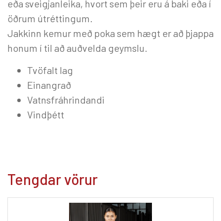
eða sveigjanleika, hvort sem þeir eru á baki eða í
öðrum útréttingum.
Jakkinn kemur með poka sem hægt er að þjappa
honum í til að auðvelda geymslu.
Tvöfalt lag
Einangrað
Vatnsfráhrindandi
Vindþétt
Tengdar vörur