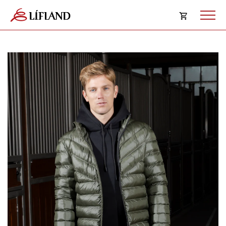
Opna
körfu
Karfan þín
Loka
körf
Karfan er tóm.