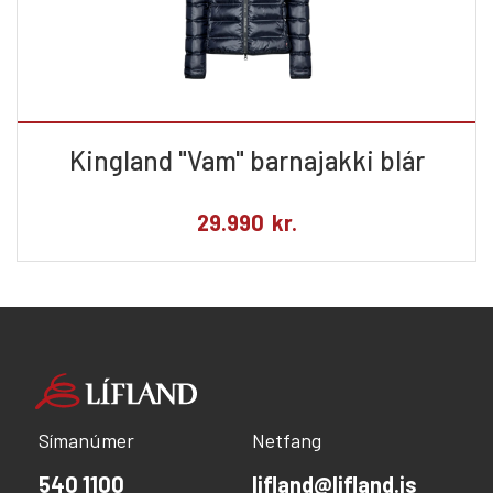
Kingland "Vam" barnajakki blár
29.990
kr.
Símanúmer
Netfang
540 1100
lifland@lifland.is