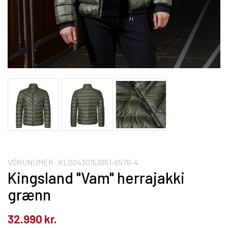
VÖRUNÚMER:
KLD2430153851-6576-4
Kingsland "Vam" herrajakki
grænn
32.990
kr.