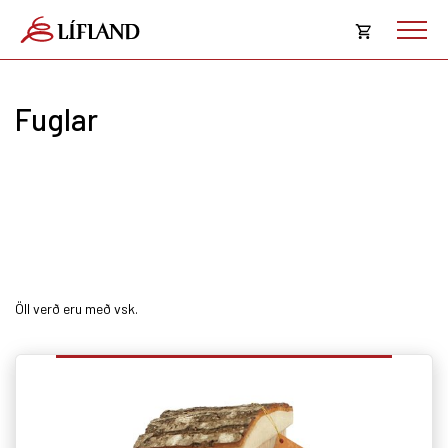
Opna
körfu
Fuglar
Karfan þín
Loka
körf
Karfan er tóm.
Öll verð eru með vsk.