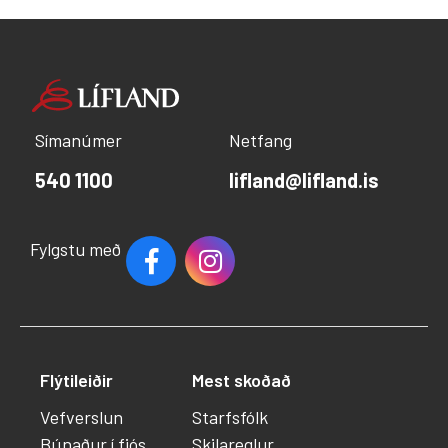
Símanúmer
Netfang
540 1100
lifland@lifland.is
Fylgstu með
Flýtileiðir
Mest skoðað
Vefverslun
Starfsfólk
Búnaður í fjós
Skilareglur