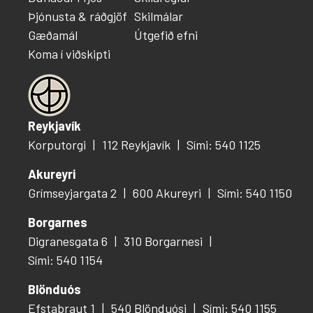
Þjónusta & ráðgjöf
Skilmálar
Gæðamál
Útgefið efni
Koma í viðskipti
Reykjavík
Korputorgi
112 Reykjavík
Sími: 540 1125
Akureyri
Grímseyjargata 2
600 Akureyri
Sími: 540 1150
Borgarnes
Digranesgata 6
310 Borgarnesi
Sími: 540 1154
Blönduós
Efstabraut 1
540 Blönduósi
Sími: 540 1155