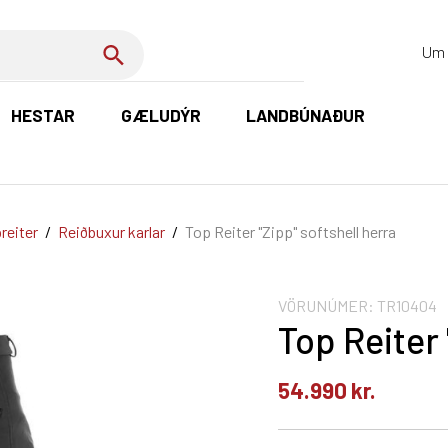
Um 
HESTAR
GÆLUDÝR
LANDBÚNAÐUR
K
reiter
/
Reiðbuxur karlar
/
Top Reiter "Zipp" softshell herra
VÖRUNÚMER:
TR10404
Top Reiter 
54.990
kr.