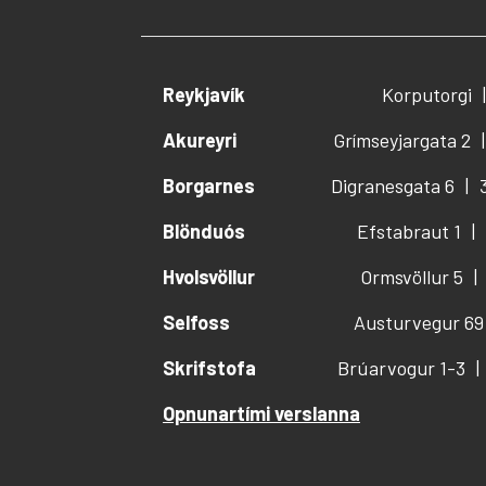
Reykjavík
Korputorgi
Akureyri
Grímseyjargata 2
Borgarnes
Digranesgata 6
Blönduós
Efstabraut 1
Hvolsvöllur
Ormsvöllur 5
Selfoss
Austurvegur 69
Skrifstofa
Brúarvogur 1-3
Opnunartími verslanna