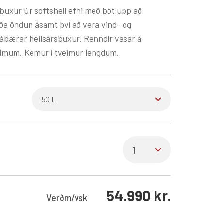
ðbuxur úr softshell efni með bót upp að
óða öndun ásamt því að vera vind- og
rábærar heilsársbuxur. Renndir vasar á
kálmum. Kemur í tveimur lengdum.
54.990
kr.
Verð
m/vsk