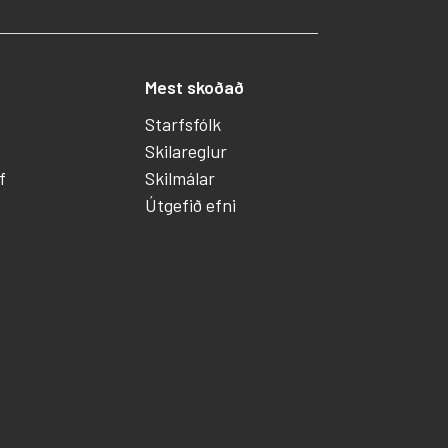
Mest skoðað
Starfsfólk
Skilareglur
f
Skilmálar
Útgefið efni