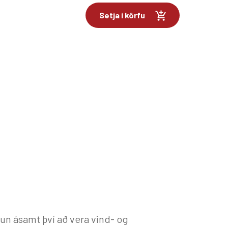
Setja í körfu
un ásamt því að vera vind- og