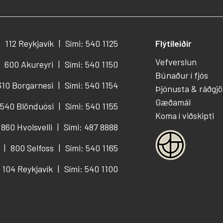
112 Reykjavík
Sími: 540 1125
Flýtileiðir
Vefverslun
600 Akureyri
Sími: 540 1150
Búnaður í fjós
310 Borgarnesi
Sími: 540 1154
Þjónusta & ráðgjö
Gæðamál
540 Blönduósi
Sími: 540 1155
Koma í viðskipti
860 Hvolsvelli
Sími: 487 8888
800 Selfoss
Sími: 540 1165
104 Reykjavík
Sími: 540 1100