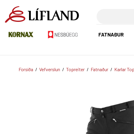
Leita
FATNAÐUR
Forsíða
/
Vefverslun
/
Topreiter
/
Fatnaður
/
Karlar Top