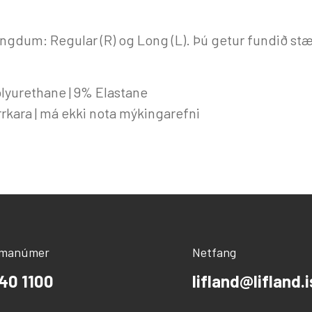
engdum: Regular (R) og Long (L). Þú getur fundið stær
olyurethane | 9% Elastane
urrkara | má ekki nota mýkingarefni
ímanúmer
Netfang
40 1100
lifland@lifland.i