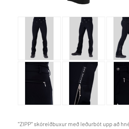
"ZIPP" skóreiðbuxur með leðurbót upp að hné 