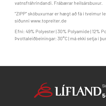
vatnsfráhrindandi. Frábærar heilsársbuxur.
"ZIPP" skóbuxurnar er hægt að fá í tveimur l
síðunni www.topreiter.de
Efni: 49% Polyester | 30% Polyamide | 12% P
Þvottaleiðbeiningar: 30°C | má ekki setja í þ
S
5