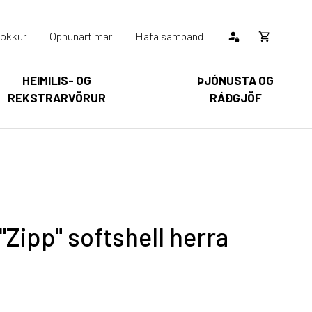
okkur
Opnunartímar
Hafa samband
Opna
körfu
HEIMILIS- OG
ÞJÓNUSTA OG
REKSTRARVÖRUR
RÁÐGJÖF
Karfan þín
Loka
körfu
arfan er tóm.
"Zipp" softshell herra