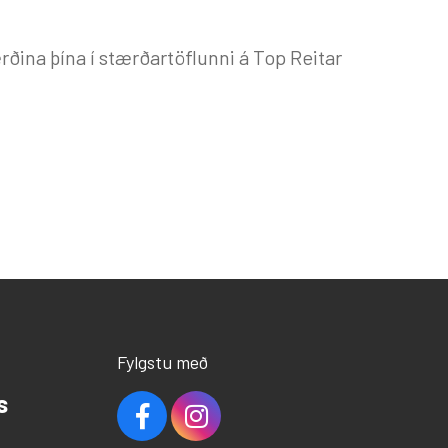
ðina þína í stærðartöflunni á Top Reitar
Fylgstu með
s