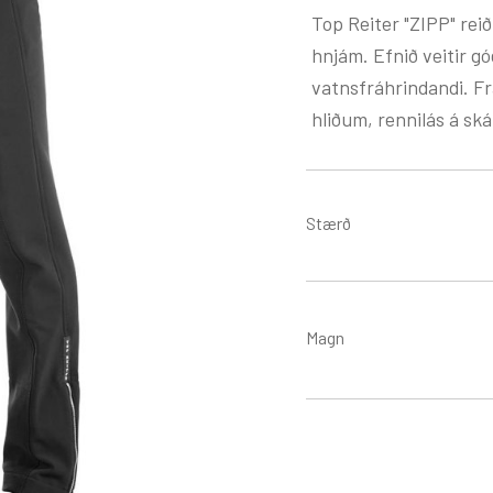
Top Reiter "ZIPP" rei
hnjám. Efnið veitir g
vatnsfráhrindandi. F
hliðum, rennilás á s
Stærð
Magn