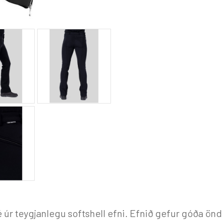
úr teygjanlegu softshell efni. Efnið gefur góða önd