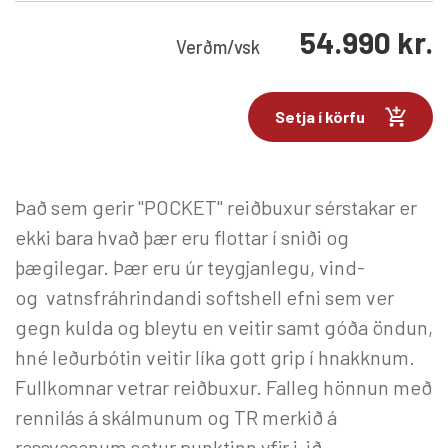
54.990
kr.
Verð
m/vsk
Setja í körfu
Það sem gerir "POCKET" reiðbuxur sérstakar er
ekki bara hvað þær eru flottar í sniði og
þægilegar. Þær eru úr teygjanlegu, vind-
og vatnsfráhrindandi softshell efni sem ver
gegn kulda og bleytu en veitir samt góða öndun,
hné leðurbótin veitir líka gott grip í hnakknum.
Fullkomnar vetrar reiðbuxur. Falleg hönnun með
rennilás á skálmunum og TR merkið á
rassvasanum setur punktinn yfir i-ið.