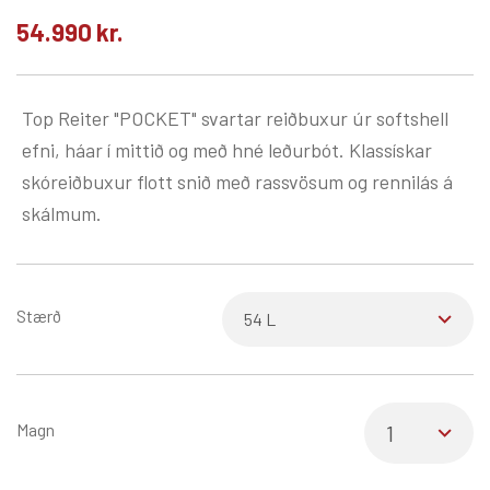
54.990
kr.
Top Reiter "POCKET" svartar reiðbuxur úr softshell
efni, háar í mittið og með hné leðurbót. Klassískar
skóreiðbuxur flott snið með rassvösum og rennilás á
skálmum.
Stærð
Magn