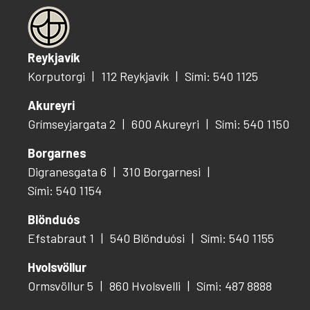
Reykjavík
Korputorgi
112 Reykjavík
Sími: 540 1125
Akureyri
Grímseyjargata 2
600 Akureyri
Sími: 540 1150
Borgarnes
Digranesgata 6
310 Borgarnesi
Sími: 540 1154
Blönduós
Efstabraut 1
540 Blönduósi
Sími: 540 1155
Hvolsvöllur
Ormsvöllur 5
860 Hvolsvelli
Sími: 487 8888