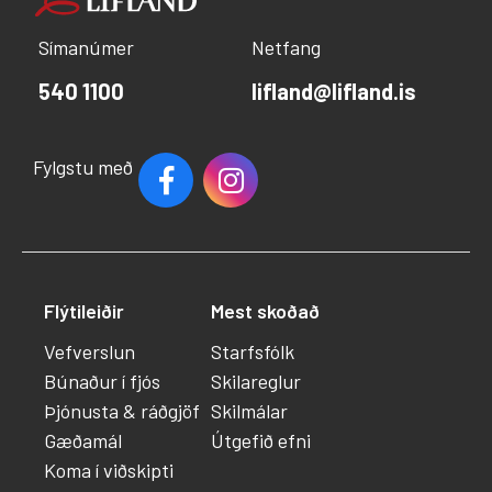
Símanúmer
Netfang
540 1100
lifland@lifland.is
Fylgstu með
Flýtileiðir
Mest skoðað
Vefverslun
Starfsfólk
Búnaður í fjós
Skilareglur
Þjónusta & ráðgjöf
Skilmálar
Gæðamál
Útgefið efni
Koma í viðskipti