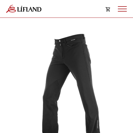
Opna
körfu
Karfan þín
Loka
körf
Karfan er tóm.