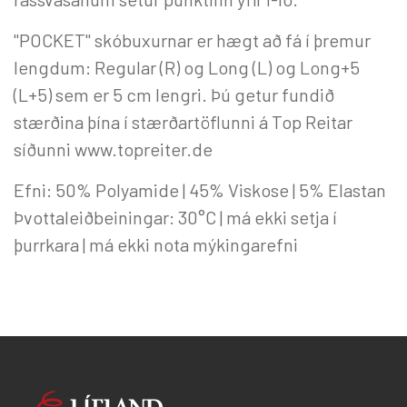
"POCKET" skóbuxurnar er hægt að fá í þremur
lengdum: Regular (R) og Long (L) og Long+5
(L+5) sem er 5 cm lengri. Þú getur fundið
stærðina þína í stærðartöflunni á Top Reitar
síðunni www.topreiter.de
Efni: 50% Polyamide | 45% Viskose | 5% Elastan
Þvottaleiðbeiningar: 30°C | má ekki setja í
þurrkara | má ekki nota mýkingarefni