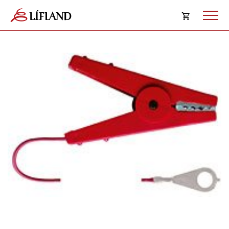
Opna
körfu
Karfan þín
Loka
körf
Karfan er tóm.