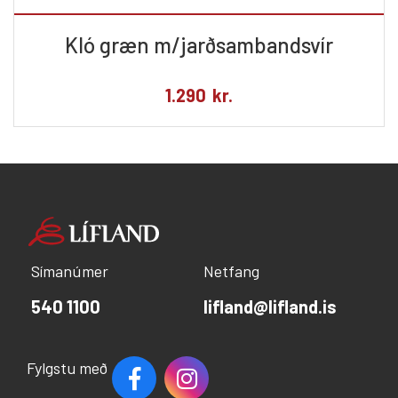
Kló græn m/jarðsambandsvír
1.290
kr.
Símanúmer
Netfang
540 1100
lifland@lifland.is
Fylgstu með