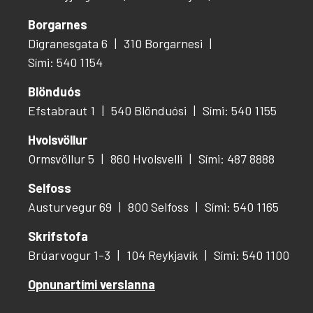
Borgarnes
Digranesgata 6
310 Borgarnesi
Sími: 540 1154
Blönduós
Efstabraut 1
540 Blönduósi
Sími: 540 1155
Hvolsvöllur
Ormsvöllur 5
860 Hvolsvelli
Sími: 487 8888
Selfoss
Austurvegur 69
800 Selfoss
Sími: 540 1165
Skrifstofa
Brúarvogur 1-3
104 Reykjavík
Sími: 540 1100
Opnunartími verslanna