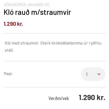
VÖRUNÚMER:
AK44605-011
Kló rauð m/straumvír
1.290
kr.
Kló með straumvír. Sterk krókódílaklemma úr ryðfríu
stáli.
Magn
1.290
kr.
Verð
m/vsk