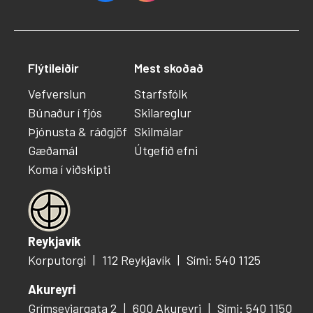
Flýtileiðir
Mest skoðað
Vefverslun
Starfsfólk
Búnaður í fjós
Skilareglur
Þjónusta & ráðgjöf
Skilmálar
Gæðamál
Útgefið efni
Koma í viðskipti
Reykjavík
Korputorgi
112 Reykjavík
Sími: 540 1125
Akureyri
Grímseyjargata 2
600 Akureyri
Sími: 540 1150