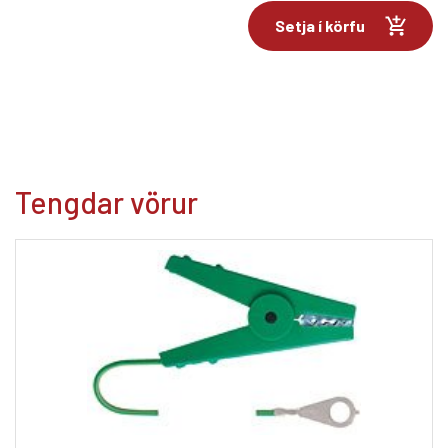
Setja í körfu
Tengdar vörur