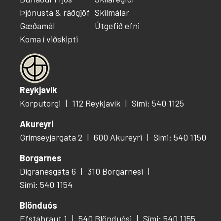
Þjónusta & ráðgjöf
Skilmálar
Gæðamál
Útgefið efni
Koma í viðskipti
Reykjavík
Korputorgi
112 Reykjavík
Sími: 540 1125
Akureyri
Grímseyjargata 2
600 Akureyri
Sími: 540 1150
Borgarnes
Digranesgata 6
310 Borgarnesi
Sími: 540 1154
Blönduós
Efstabraut 1
540 Blönduósi
Sími: 540 1155