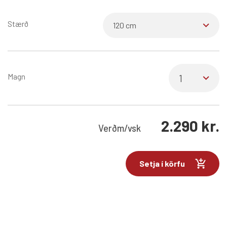
Stærð
Magn
2.290
kr.
Verð
m/vsk
Setja í körfu