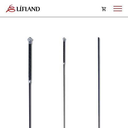
Opna
körfu
Karfan þín
Loka
körf
Karfan er tóm.