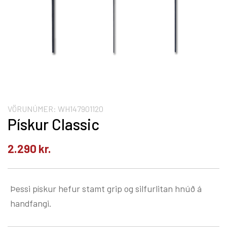
VÖRUNÚMER:
WH147901120
Pískur Classic
2.290
kr.
Þessi pískur hefur stamt grip og silfurlitan hnúð á
handfangi.