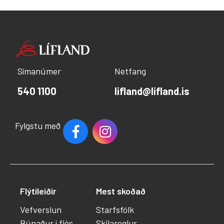
Símanúmer
Netfang
540 1100
lifland@lifland.is
Fylgstu með
Flýtileiðir
Mest skoðað
Vefverslun
Starfsfólk
Búnaður í fjós
Skilareglur