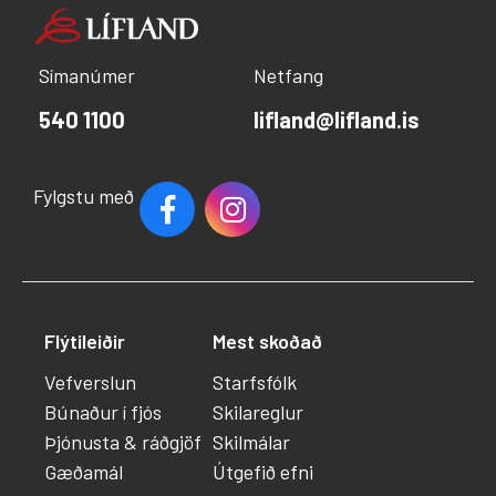
Símanúmer
Netfang
540 1100
lifland@lifland.is
Fylgstu með
Flýtileiðir
Mest skoðað
Vefverslun
Starfsfólk
Búnaður í fjós
Skilareglur
Þjónusta & ráðgjöf
Skilmálar
Gæðamál
Útgefið efni