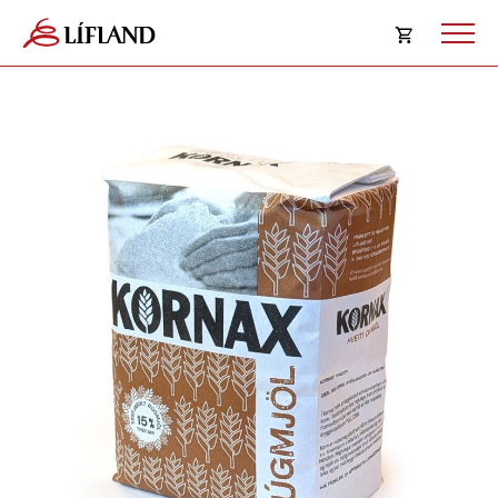
Opna
körfu
Karfan þín
Loka
körf
Karfan er tóm.