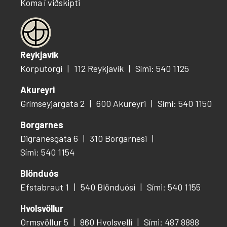
Koma í viðskipti
Reykjavík
Korputorgi
112 Reykjavík
Sími: 540 1125
Akureyri
Grímseyjargata 2
600 Akureyri
Sími: 540 1150
Borgarnes
Digranesgata 6
310 Borgarnesi
Sími: 540 1154
Blönduós
Efstabraut 1
540 Blönduósi
Sími: 540 1155
Hvolsvöllur
Ormsvöllur 5
860 Hvolsvelli
Sími: 487 8888