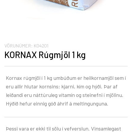
VÖRUNÚMER:
KO4201
KORNAX Rúgmjöl 1 kg
Kornax rúgmjöl í 1 kg umbúðum er heilkornamjöl sem í
eru allir hlutar kornsins; kjarni, kím og hýði. Þar af
leiðandi eru náttúruleg vítamín og steinefni í mjölinu.
Hýðið hefur einnig góð áhrif á meltingunguna.
Þessi vara er ekki til sölu í vefverslun. Vinsamlegast