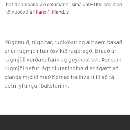
hafið samband við sölumann í síma 540-1100 eða með
tölvupósti á
lifland@lifland.is
Rúgbrauð, rúgbitar, rúgkökur og allt sem bakað
er úr rúgmjöli fær ósvikið rúgbragð. Brauð úr
rúgmjöli verða safarík og geymast vel. Þar sem
rúgmjöl hefur lágt glúteninnihald er ágætt að
blanda mjölið með Kornax heilhveiti til að fá
betri lyftingu í baksturinn.