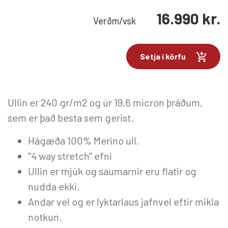
16.990
kr.
Verð
m/vsk
Setja í körfu
Ullin er 240 gr/m2 og úr 19,6 micron þráðum,
sem er það besta sem gerist.
Hágæða 100% Merino ull.
"4 way stretch" efni
Ullin er mjúk og saumarnir eru flatir og
nudda ekki.
Andar vel og er lyktarlaus jafnvel eftir mikla
notkun.