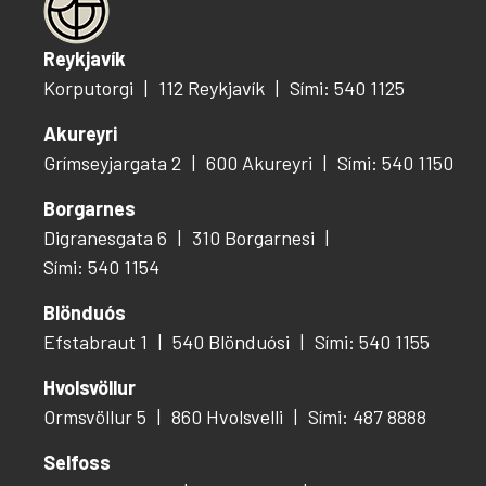
Reykjavík
Korputorgi
112 Reykjavík
Sími: 540 1125
Akureyri
Grímseyjargata 2
600 Akureyri
Sími: 540 1150
Borgarnes
Digranesgata 6
310 Borgarnesi
Sími: 540 1154
Blönduós
Efstabraut 1
540 Blönduósi
Sími: 540 1155
Hvolsvöllur
Ormsvöllur 5
860 Hvolsvelli
Sími: 487 8888
Selfoss