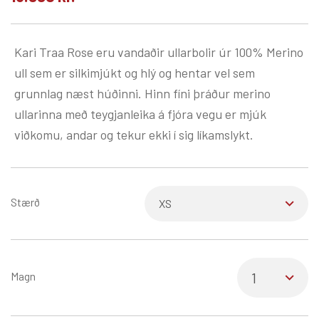
Kari Traa Rose eru vandaðir ullarbolir úr 100% Merino
ull sem er silkimjúkt og hlý og hentar vel sem
grunnlag næst húðinni. Hinn fíni þráður merino
ullarinna með teygjanleika á fjóra vegu er mjúk
viðkomu, andar og tekur ekki í sig líkamslykt.
Stærð
Magn