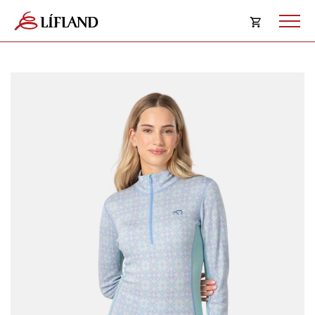
Opna
körfu
Karfan þín
Loka
körf
Karfan er tóm.