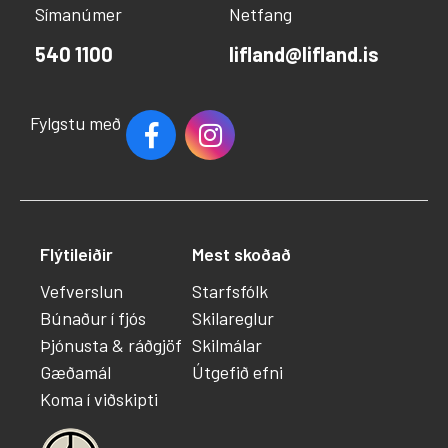
Símanúmer
Netfang
540 1100
lifland@lifland.is
Fylgstu með
Flýtileiðir
Mest skoðað
Vefverslun
Starfsfólk
Búnaður í fjós
Skilareglur
Þjónusta & ráðgjöf
Skilmálar
Gæðamál
Útgefið efni
Koma í viðskipti