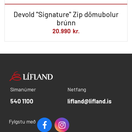
Devold "Signature" Zip dömubolur
brúnn
20.990
kr.
Símanúmer
Netfang
540 1100
lifland@lifland.is
Fylgstu með