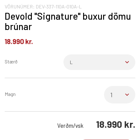
VÖRUNÚMER:
DEV-337-110A-010A-L
Devold "Signature" buxur dömu
brúnar
18.990
kr.
Stærð
Magn
18.990
kr.
Verð
m/vsk