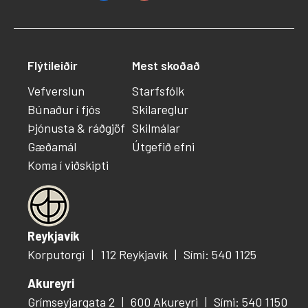
Flýtileiðir
Mest skoðað
Vefverslun
Starfsfólk
Búnaður í fjós
Skilareglur
Þjónusta & ráðgjöf
Skilmálar
Gæðamál
Útgefið efni
Koma í viðskipti
Reykjavík
Korputorgi
112 Reykjavík
Sími: 540 1125
Akureyri
Grímseyjargata 2
600 Akureyri
Sími: 540 1150