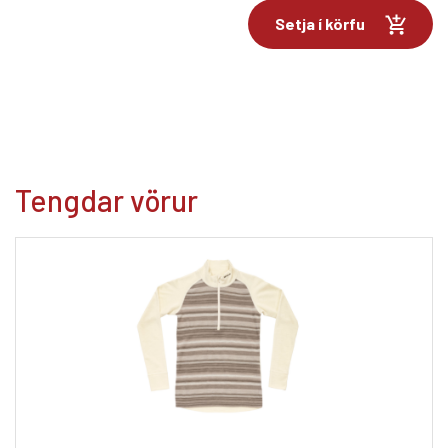
Setja í körfu
Tengdar vörur