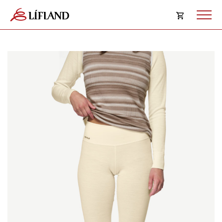
Opna
körfu
Karfan þín
Loka
körf
Karfan er tóm.