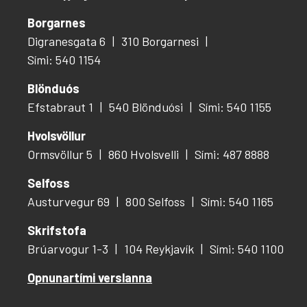
Borgarnes
Digranesgata 6
310 Borgarnesi
Sími: 540 1154
Blönduós
Efstabraut 1
540 Blönduósi
Sími: 540 1155
Hvolsvöllur
Ormsvöllur 5
860 Hvolsvelli
Sími: 487 8888
Selfoss
Austurvegur 69
800 Selfoss
Sími: 540 1165
Skrifstofa
Brúarvogur 1-3
104 Reykjavík
Sími: 540 1100
Opnunartími verslanna