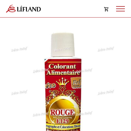
Opna
körfu
Karfan þín
Loka
körf
Karfan er tóm.