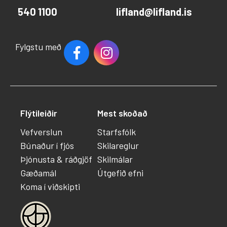
540 1100
lifland@lifland.is
Fylgstu með
Flýtileiðir
Mest skoðað
Vefverslun
Starfsfólk
Búnaður í fjós
Skilareglur
Þjónusta & ráðgjöf
Skilmálar
Gæðamál
Útgefið efni
Koma í viðskipti