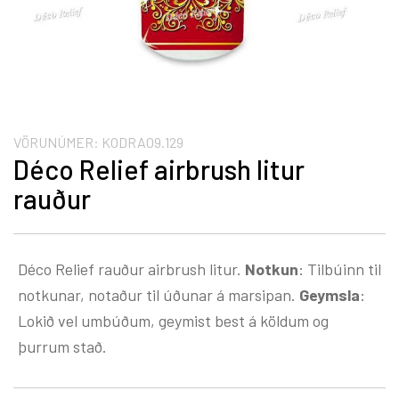
VÖRUNÚMER:
KODRA09.129
Déco Relief airbrush litur
rauður
Déco Relief rauður airbrush litur.
Notkun
: Tilbúinn til
notkunar, notaður til úðunar á marsipan.
Geymsla
:
Lokið vel umbúðum, geymist best á köldum og
þurrum stað.