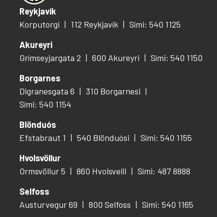
Reykjavík
Korputorgi
112 Reykjavík
Sími: 540 1125
Akureyri
Grímseyjargata 2
600 Akureyri
Sími: 540 1150
Borgarnes
Digranesgata 6
310 Borgarnesi
Sími: 540 1154
Blönduós
Efstabraut 1
540 Blönduósi
Sími: 540 1155
Hvolsvöllur
Ormsvöllur 5
860 Hvolsvelli
Sími: 487 8888
Selfoss
Austurvegur 69
800 Selfoss
Sími: 540 1165