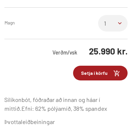
Magn
25.990
kr.
Verð
m/vsk
Setja í körfu
Sílíkonbót, fóðraðar að innan og háar í
mittið.Efni: 62% pólýamíð, 38% spandex
Þvottaleiðbeiningar