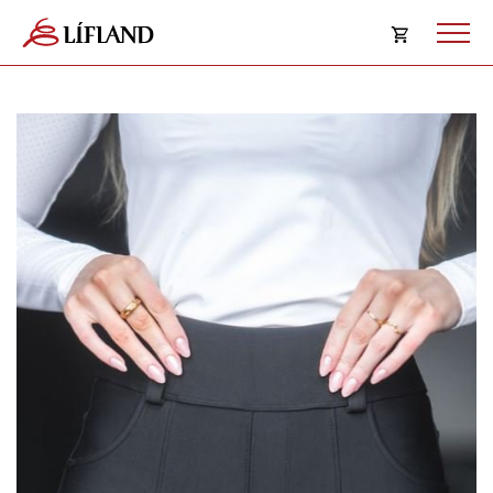
Opna
körfu
Karfan þín
Loka
körf
Karfan er tóm.