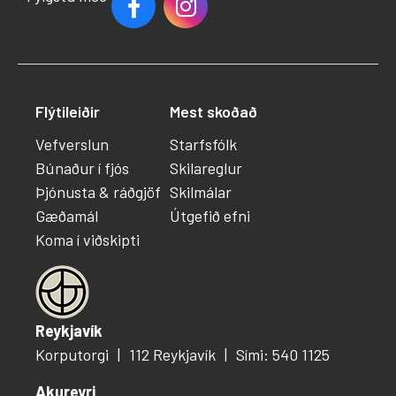
Flýtileiðir
Mest skoðað
Vefverslun
Starfsfólk
Búnaður í fjós
Skilareglur
Þjónusta & ráðgjöf
Skilmálar
Gæðamál
Útgefið efni
Koma í viðskipti
Reykjavík
Korputorgi
112 Reykjavík
Sími: 540 1125
Akureyri