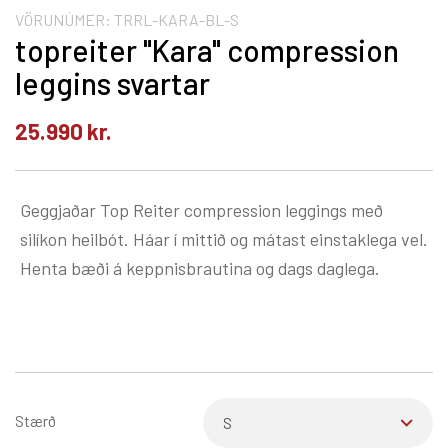
VÖRUNÚMER:
TRRL-KARA-BL-S
topreiter "Kara" compression
leggins svartar
25.990
kr.
Geggjaðar Top Reiter compression leggings með
silíkon heilbót. Háar í mittið og mátast einstaklega vel.
Henta bæði á keppnisbrautina og dags daglega.
Stærð