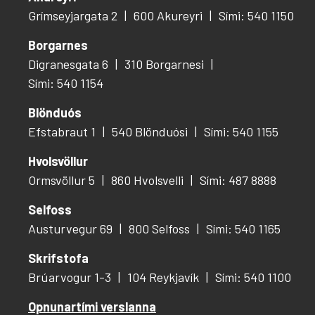
Grímseyjargata 2
600 Akureyri
Sími: 540 1150
Borgarnes
Digranesgata 6
310 Borgarnesi
Sími: 540 1154
Blönduós
Efstabraut 1
540 Blönduósi
Sími: 540 1155
Hvolsvöllur
Ormsvöllur 5
860 Hvolsvelli
Sími: 487 8888
Selfoss
Austurvegur 69
800 Selfoss
Sími: 540 1165
Skrifstofa
Brúarvogur 1-3
104 Reykjavík
Sími: 540 1100
Opnunartími verslanna