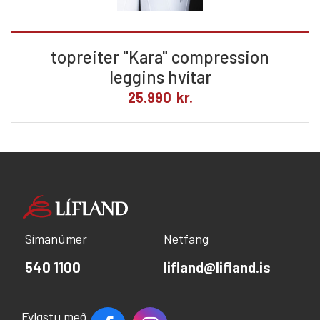
topreiter "Kara" compression
leggins hvítar
25.990
kr.
Símanúmer
Netfang
540 1100
lifland@lifland.is
Fylgstu með