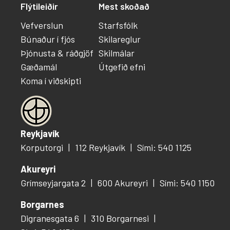
Flýtileiðir
Mest skoðað
Vefverslun
Starfsfólk
Búnaður í fjós
Skilareglur
Þjónusta & ráðgjöf
Skilmálar
Gæðamál
Útgefið efni
Koma í viðskipti
Reykjavík
Korputorgi
112 Reykjavík
Sími: 540 1125
Akureyri
Grímseyjargata 2
600 Akureyri
Sími: 540 1150
Borgarnes
Digranesgata 6
310 Borgarnesi