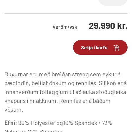
29.990
kr.
Verð
m/vsk
Setja í körfu
Buxurnar eru með breiðan streng sem eykur á
þægindin, beltishönkum og rennilás. Silikon er á
innanverðum fótleggjum til að auka stöðugleika
knapans í hnakknum. Rennilás er á báðum
vösum.
Efni:
90% Polyester og10% Spandex / 73%
Nylon og 27% Spandex