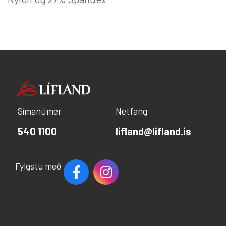
Símanúmer
Netfang
540 1100
lifland@lifland.is
Fylgstu með