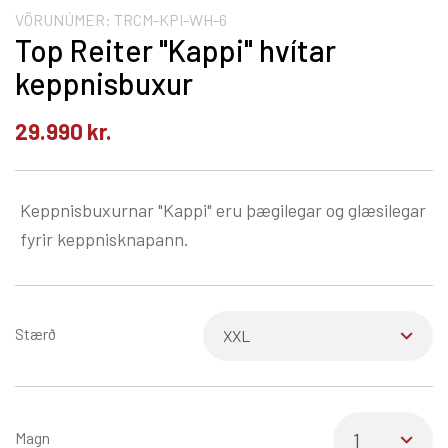
VÖRUNÚMER:
TRCM-KPI-WH-6
Top Reiter "Kappi" hvítar
keppnisbuxur
29.990
kr.
Keppnisbuxurnar "Kappi" eru þægilegar og glæsilegar
fyrir keppnisknapann.
Stærð
Magn