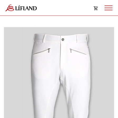
Opna
körfu
Karfan þín
Loka
körf
Karfan er tóm.