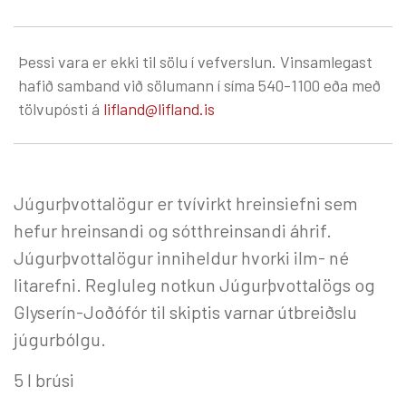
Þessi vara er ekki til sölu í vefverslun. Vinsamlegast
hafið samband við sölumann í síma 540-1100 eða með
tölvupósti á
lifland@lifland.is
Júgurþvottalögur er tvívirkt hreinsiefni sem
hefur hreinsandi og sótthreinsandi áhrif.
Júgurþvottalögur inniheldur hvorki ilm- né
litarefni. Regluleg notkun Júgurþvottalögs og
Glyserín-Joðófór til skiptis varnar útbreiðslu
júgurbólgu.
5 l brúsi