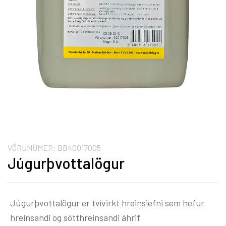
VÖRUNÚMER:
BB40017005
Júgurþvottalögur
Júgurþvottalögur er tvívirkt hreinsiefni sem hefur
hreinsandi og sótthreinsandi áhrif