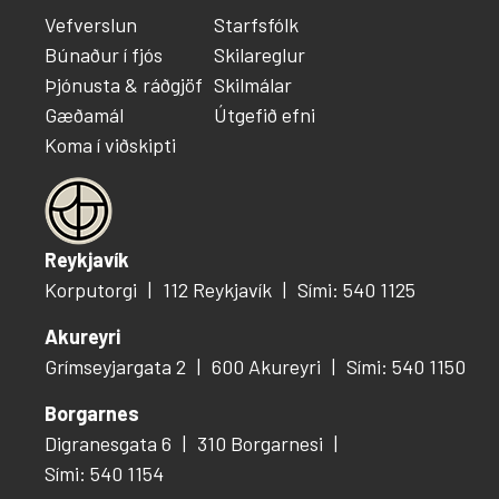
Vefverslun
Starfsfólk
Búnaður í fjós
Skilareglur
Þjónusta & ráðgjöf
Skilmálar
Gæðamál
Útgefið efni
Koma í viðskipti
Reykjavík
Korputorgi
112 Reykjavík
Sími: 540 1125
Akureyri
Grímseyjargata 2
600 Akureyri
Sími: 540 1150
Borgarnes
Digranesgata 6
310 Borgarnesi
Sími: 540 1154