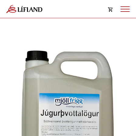
Opna
körfu
Karfan þín
Loka
körf
Karfan er tóm.