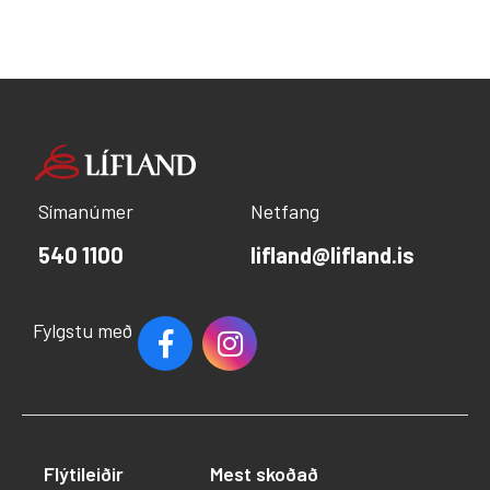
Símanúmer
Netfang
540 1100
lifland@lifland.is
Fylgstu með
Flýtileiðir
Mest skoðað