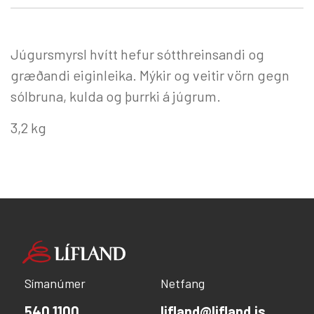
Júgursmyrsl hvítt hefur sótthreinsandi og
græðandi eiginleika. Mýkir og veitir vörn gegn
sólbruna, kulda og þurrki á júgrum.
3,2 kg
Símanúmer
Netfang
540 1100
lifland@lifland.is