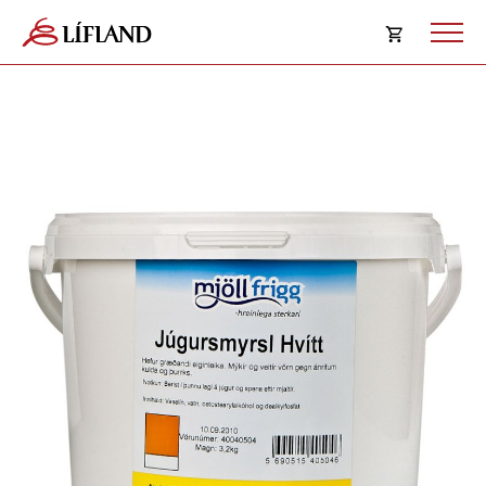
Opna
körfu
Karfan þín
Loka
körf
Karfan er tóm.