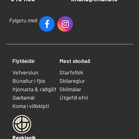
Fylgstu með
Flýtileiðir
Mest skoðað
Vefverslun
Starfsfólk
Búnaður í fjós
Skilareglur
Þjónusta & ráðgjöf
Skilmálar
Gæðamál
Útgefið efni
Koma í viðskipti
Reykjavík