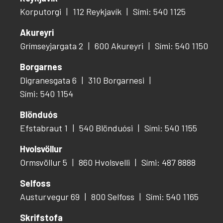
Korputorgi
112 Reykjavík
Sími: 540 1125
Akureyri
Grímseyjargata 2
600 Akureyri
Sími: 540 1150
Borgarnes
Digranesgata 6
310 Borgarnesi
Sími: 540 1154
Blönduós
Efstabraut 1
540 Blönduósi
Sími: 540 1155
Hvolsvöllur
Ormsvöllur 5
860 Hvolsvelli
Sími: 487 8888
Selfoss
Austurvegur 69
800 Selfoss
Sími: 540 1165
Skrifstofa