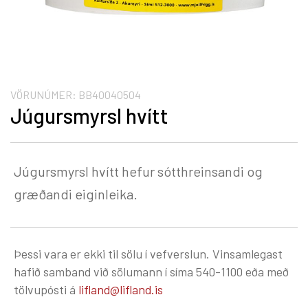
VÖRUNÚMER:
BB40040504
Júgursmyrsl hvítt
Júgursmyrsl hvítt hefur sótthreinsandi og
græðandi eiginleika.
Þessi vara er ekki til sölu í vefverslun. Vinsamlegast
hafið samband við sölumann í síma 540-1100 eða með
tölvupósti á
lifland@lifland.is