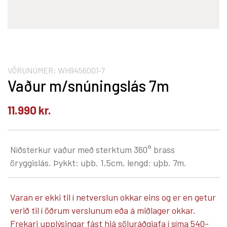
VÖRUNÚMER:
WH9456001-7
Vaður m/snúningslás 7m
11.990
kr.
Níðsterkur vaður með sterktum 360° brass
öryggislás. Þykkt: uþb. 1,5cm, lengd: uþb. 7m.
Varan er ekki til í netverslun okkar eins og er en getur
verið til í öðrum verslunum eða á miðlager okkar.
Frekari upplýsingar fást hjá söluráðgjafa í síma 540-