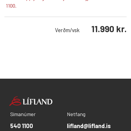
1100.
11.990
kr.
Verð
m/vsk
Símanúmer
Netfang
540 1100
lifland@lifland.is