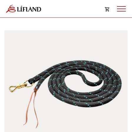
Opna
körfu
Karfan þín
Loka
körf
Karfan er tóm.