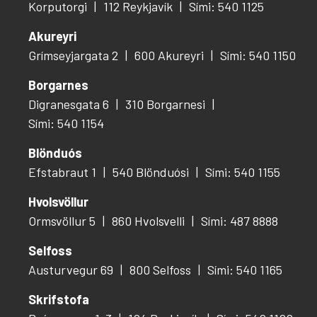
Korputorgi
112 Reykjavík
Sími: 540 1125
Akureyri
Grímseyjargata 2
600 Akureyri
Sími: 540 1150
Borgarnes
Digranesgata 6
310 Borgarnesi
Sími: 540 1154
Blönduós
Efstabraut 1
540 Blönduósi
Sími: 540 1155
Hvolsvöllur
Ormsvöllur 5
860 Hvolsvelli
Sími: 487 8888
Selfoss
Austurvegur 69
800 Selfoss
Sími: 540 1165
Skrifstofa