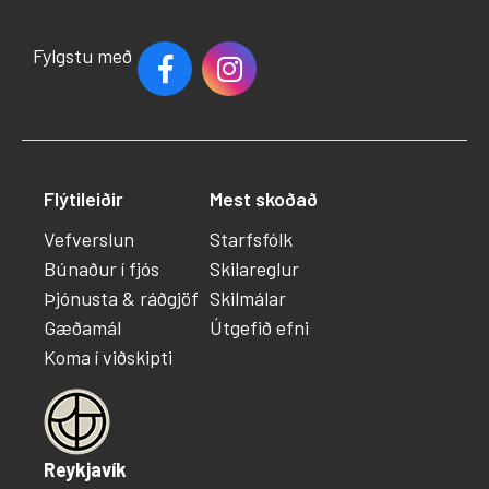
Fylgstu með
Flýtileiðir
Mest skoðað
Vefverslun
Starfsfólk
Búnaður í fjós
Skilareglur
Þjónusta & ráðgjöf
Skilmálar
Gæðamál
Útgefið efni
Koma í viðskipti
Reykjavík