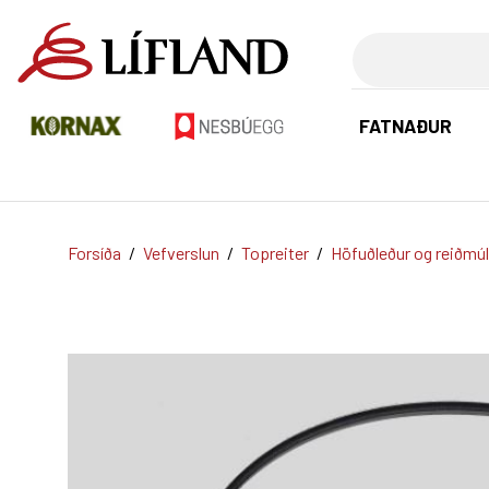
Leita
FATNAÐUR
Forsíða
/
Vefverslun
/
Topreiter
/
Höfuðleður og reiðmúl