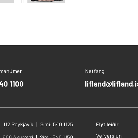
ímanúmer
Netfang
40 1100
lifland@lifland.i
112 Reykjavík
Sími: 540 1125
Flýtileiðir
Vefverslun
600 Akureyri
Sími: 540 1150