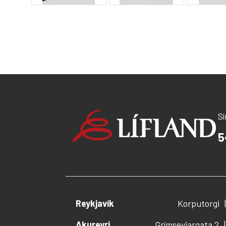
S
5
Reykjavík
Korputorgi
Akureyri
Grímseyjargata 2