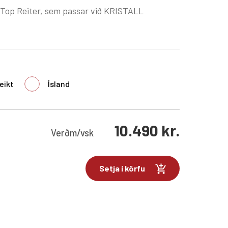
 Top Reiter, sem passar við KRISTALL
eikt
Ísland
10.490
kr.
Verð
m/vsk
Setja í körfu