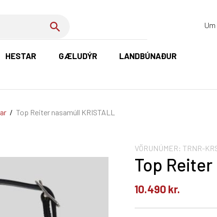
Um 
HESTAR
GÆLUDÝR
LANDBÚNAÐUR
K
ar
/
Top Reiter nasamúll KRISTALL
VÖRUNÚMER:
TRNR-KRS
Top Reiter
10.490
kr.