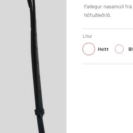
Fallegur nasamúll frá
höfuðleðrið.
Litur
Hvítt
Bl