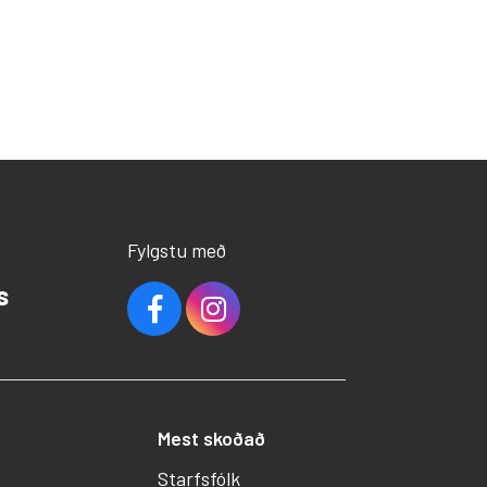
Fylgstu með
s
Mest skoðað
Starfsfólk