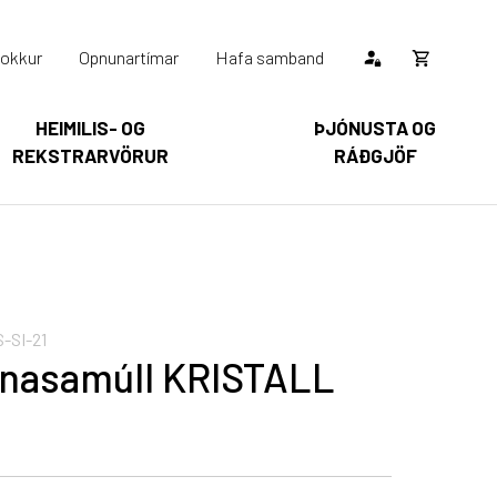
okkur
Opnunartímar
Hafa samband
Opna
körfu
HEIMILIS- OG
ÞJÓNUSTA OG
REKSTRARVÖRUR
RÁÐGJÖF
Karfan þín
Loka
körfu
arfan er tóm.
-SI-21
 nasamúll KRISTALL