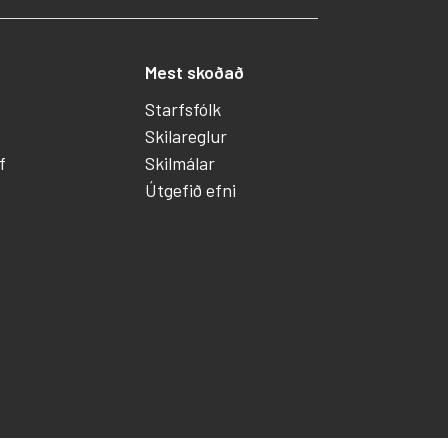
Mest skoðað
Starfsfólk
Skilareglur
f
Skilmálar
Útgefið efni