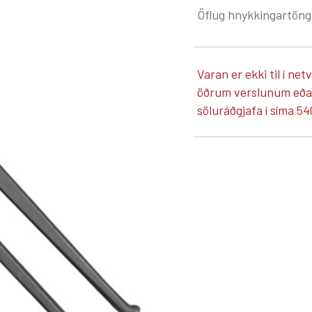
Öflug hnykkingartöng
Varan er ekki til í net
öðrum verslunum eða á
söluráðgjafa í síma 54