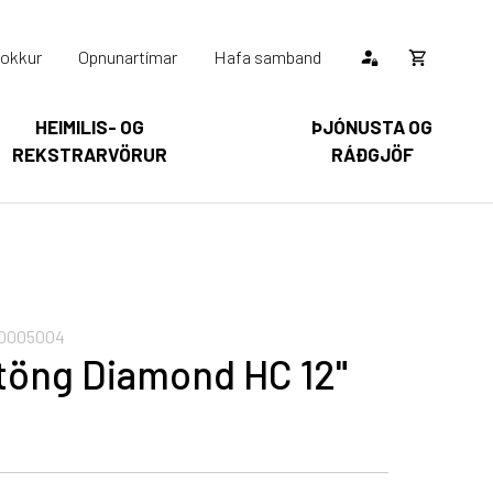
okkur
Opnunartímar
Hafa samband
Opna
körfu
HEIMILIS- OG
ÞJÓNUSTA OG
REKSTRARVÖRUR
RÁÐGJÖF
Karfan þín
Loka
körfu
arfan er tóm.
0005004
töng Diamond HC 12"