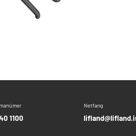
ímanúmer
Netfang
40 1100
lifland@lifland.i