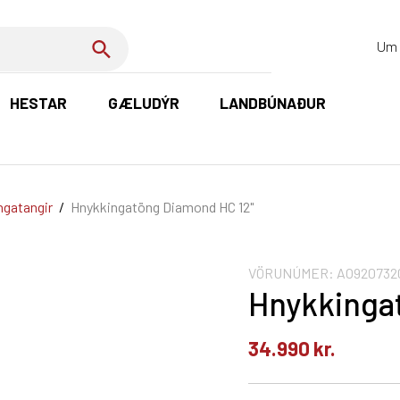
Um 
HESTAR
GÆLUDÝR
LANDBÚNAÐUR
K
ngatangir
/
Hnykkingatöng Diamond HC 12"
VÖRUNÚMER:
AO920732
Hnykkinga
34.990
kr.