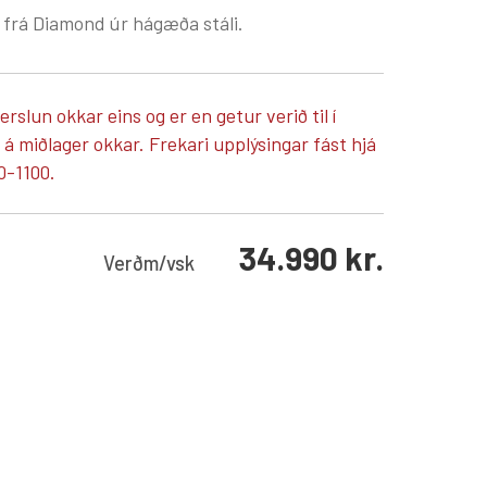
 frá Diamond úr hágæða stáli.
verslun okkar eins og er en getur verið til í
 miðlager okkar. Frekari upplýsingar fást hjá
0-1100.
34.990
kr.
Verð
m/vsk