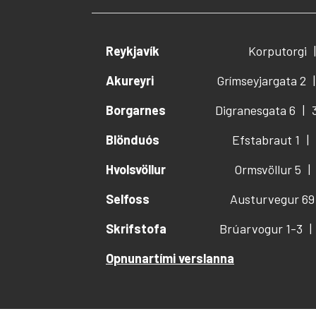
Reykjavík
Korputorgi
Akureyri
Grímseyjargata 2
Borgarnes
Digranesgata 6
Blönduós
Efstabraut 1
Hvolsvöllur
Ormsvöllur 5
Selfoss
Austurvegur 69
Skrifstofa
Brúarvogur 1-3
Opnunartími verslanna