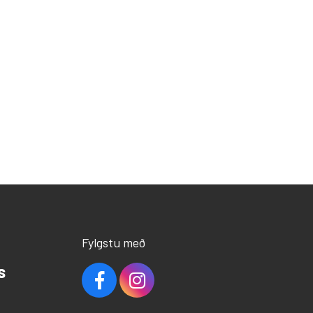
Fylgstu með
s