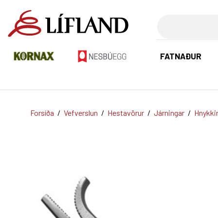
Leita
FATNAÐUR
Forsíða
/
Vefverslun
/
Hestavörur
/
Járningar
/
Hnykki