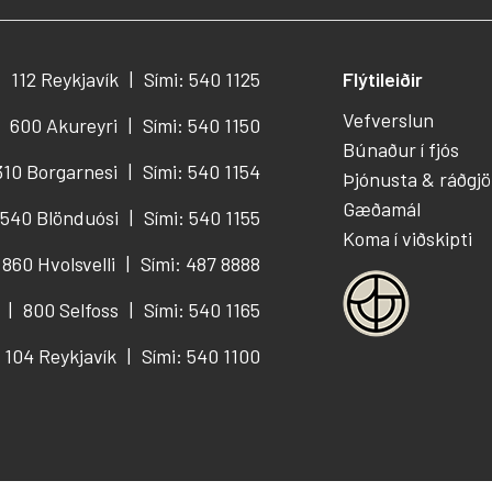
112 Reykjavík
Sími: 540 1125
Flýtileiðir
Vefverslun
600 Akureyri
Sími: 540 1150
Búnaður í fjós
310 Borgarnesi
Sími: 540 1154
Þjónusta & ráðgjö
Gæðamál
540 Blönduósi
Sími: 540 1155
Koma í viðskipti
860 Hvolsvelli
Sími: 487 8888
800 Selfoss
Sími: 540 1165
104 Reykjavík
Sími: 540 1100