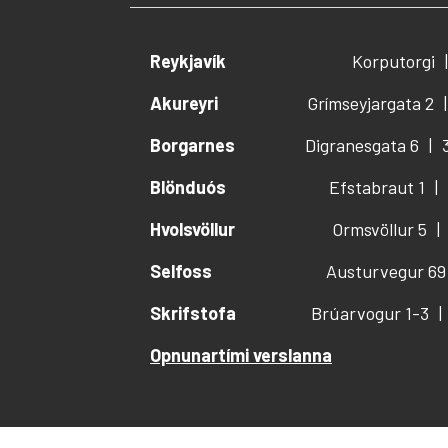
Reykjavík
Korputorgi
Akureyri
Grímseyjargata 2
Borgarnes
Digranesgata 6
Blönduós
Efstabraut 1
Hvolsvöllur
Ormsvöllur 5
Selfoss
Austurvegur 69
Skrifstofa
Brúarvogur 1-3
Opnunartími verslanna