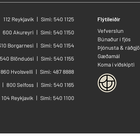
112 Reykjavík
Sími: 540 1125
Flýtileiðir
Vefverslun
600 Akureyri
Sími: 540 1150
Búnaður í fjós
310 Borgarnesi
Sími: 540 1154
Þjónusta & ráðgjö
Gæðamál
540 Blönduósi
Sími: 540 1155
Koma í viðskipti
860 Hvolsvelli
Sími: 487 8888
800 Selfoss
Sími: 540 1165
104 Reykjavík
Sími: 540 1100