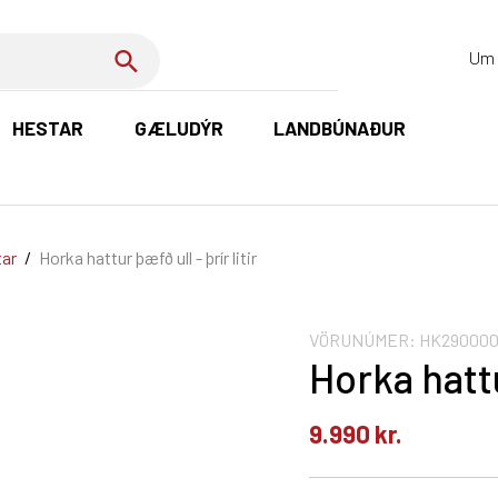
Um 
HESTAR
GÆLUDÝR
LANDBÚNAÐUR
K
tar
/
Horka hattur þæfð ull - þrír litir
VÖRUNÚMER:
HK290000
Horka hattur
9.990
kr.