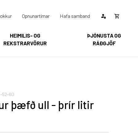
okkur
Opnunartímar
Hafa samband
Opna
körfu
HEIMILIS- OG
ÞJÓNUSTA OG
REKSTRARVÖRUR
RÁÐGJÖF
Karfan þín
Loka
körfu
arfan er tóm.
-52-60
 þæfð ull - þrír litir