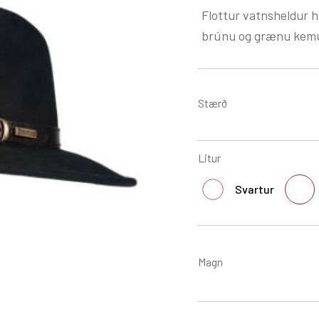
Flottur vatnsheldur ha
brúnu og grænu kemu
Stærð
Litur
Svartur
Magn