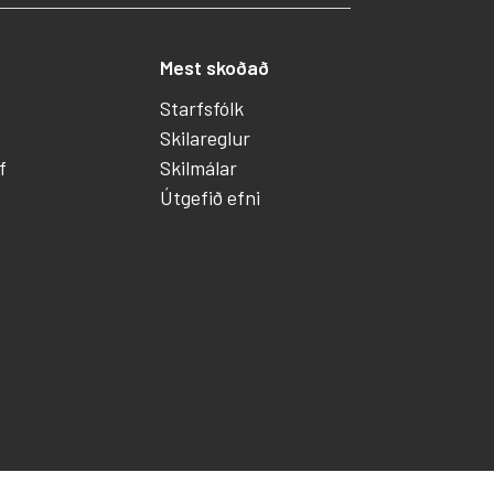
Mest skoðað
Starfsfólk
Skilareglur
f
Skilmálar
Útgefið efni