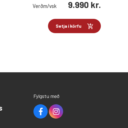
9.990
kr.
Verð
m/vsk
Setja í körfu
Fylgstu með
s