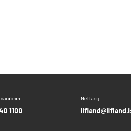
ímanúmer
Netfang
40 1100
lifland@lifland.i