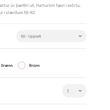
ttur úr þæfðri ull. Hatturinn fæst í svörtu,
r í stærðum 55-62.
Grænn
Brúnn