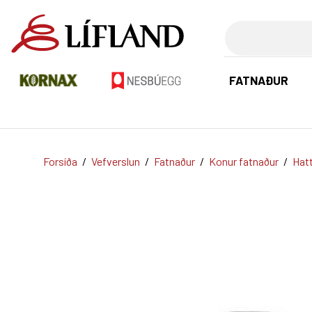
Leita
FATNAÐUR
Forsíða
/
Vefverslun
/
Fatnaður
/
Konur fatnaður
/
Hat