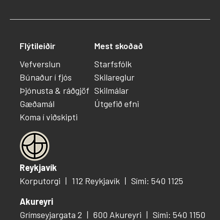
Flýtileiðir
Mest skoðað
Vefverslun
Starfsfólk
Búnaður í fjós
Skilareglur
Þjónusta & ráðgjöf
Skilmálar
Gæðamál
Útgefið efni
Koma í viðskipti
Reykjavík
Korputorgi
112 Reykjavík
Sími: 540 1125
Akureyri
Grímseyjargata 2
600 Akureyri
Sími: 540 1150