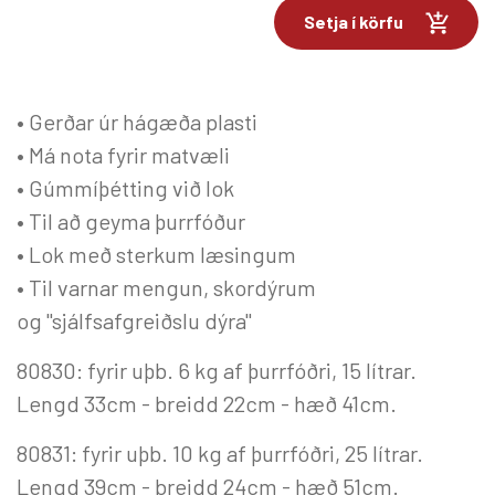
Setja í körfu
• Gerðar úr hágæða plasti
• Má nota fyrir matvæli
• Gúmmíþétting við lok
• Til að geyma þurrfóður
• Lok með sterkum læsingum
• Til varnar mengun, skordýrum
og "sjálfsafgreiðslu dýra"
80830: fyrir uþb. 6 kg af þurrfóðri, 15 lítrar.
Lengd 33cm - breidd 22cm - hæð 41cm.
80831: fyrir uþb. 10 kg af þurrfóðri, 25 lítrar.
Lengd 39cm - breidd 24cm - hæð 51cm.