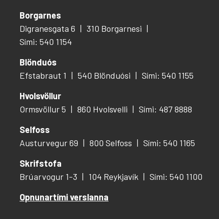
Borgarnes
Digranesgata 6
310 Borgarnesi
Sími: 540 1154
Blönduós
Efstabraut 1
540 Blönduósi
Sími: 540 1155
Hvolsvöllur
Ormsvöllur 5
860 Hvolsvelli
Sími: 487 8888
Selfoss
Austurvegur 69
800 Selfoss
Sími: 540 1165
Skrifstofa
Brúarvogur 1-3
104 Reykjavík
Sími: 540 1100
Opnunartími verslanna