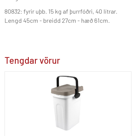
80832: fyrir uþb. 15 kg af þurrfóðri, 40 lítrar.
Lengd 45cm - breidd 27cm - hæð 61cm.
Tengdar vörur