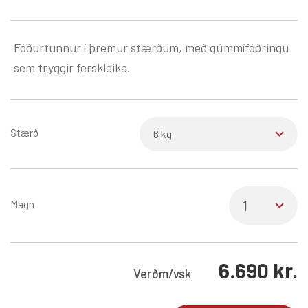
Fóðurtunnur í þremur stærðum, með gúmmífóðringu
sem tryggir ferskleika.
Stærð
Magn
6.690
kr.
Verð
m/vsk