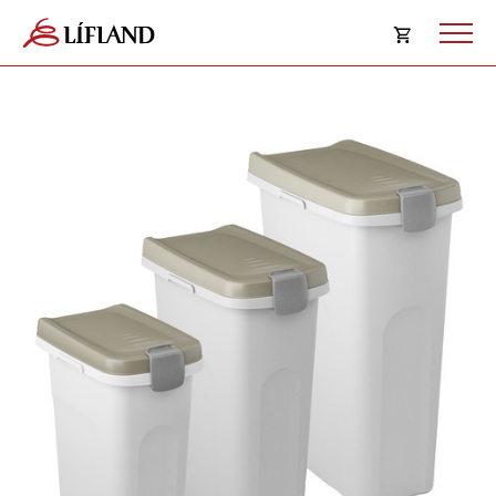
Opna
körfu
Karfan þín
Loka
körf
Karfan er tóm.