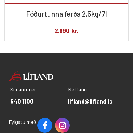
Fóðurtunna ferða 2,5kg/7l
2.690
kr.
Símanúmer
Netfang
540 1100
lifland@lifland.is
Fylgstu með