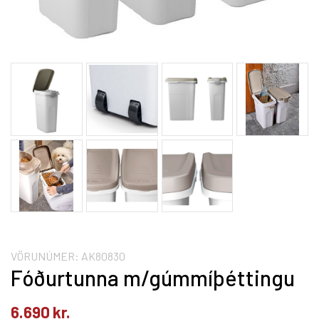
VÖRUNÚMER:
AK80830
Fóðurtunna m/gúmmíþéttingu
6.690
kr.