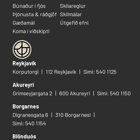
Búnaður í fjós
Skilareglur
Þjónusta & ráðgjöf
Skilmálar
Gæðamál
Útgefið efni
Koma í viðskipti
Reykjavík
Korputorgi
112 Reykjavík
Sími: 540 1125
Akureyri
Grímseyjargata 2
600 Akureyri
Sími: 540 1150
Borgarnes
Digranesgata 6
310 Borgarnesi
Sími: 540 1154
Blönduós