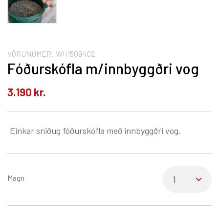
VÖRUNÚMER:
WH1509402
Fóðurskófla m/innbyggðri vog
3.190
kr.
Einkar sniðug fóðurskófla með innbyggðri vog.
Magn