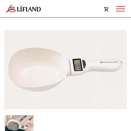
Opna
körfu
Karfan þín
Loka
körf
Karfan er tóm.