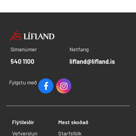
Símanúmer
Netfang
540 1100
lifland@lifland.is
Fylgstu með
Flýtileiðir
Mest skoðað
Vefverslun
Starfsfólk