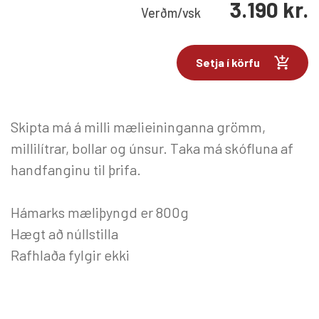
3.190
kr.
Verð
m/vsk
Setja í körfu
Skipta má á milli mælieininganna grömm,
millilítrar, bollar og únsur. Taka má skófluna af
handfanginu til þrifa.
Hámarks mæliþyngd er 800g
Hægt að núllstilla
Rafhlaða fylgir ekki