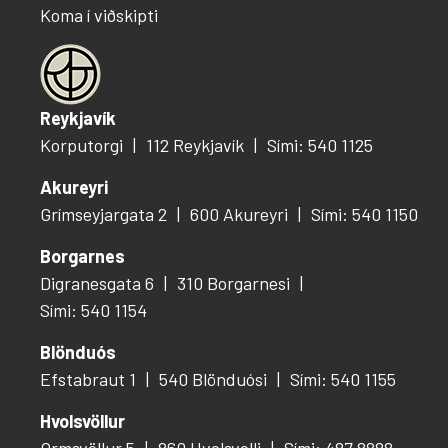
Koma í viðskipti
Reykjavík
Korputorgi
112 Reykjavík
Sími: 540 1125
Akureyri
Grímseyjargata 2
600 Akureyri
Sími: 540 1150
Borgarnes
Digranesgata 6
310 Borgarnesi
Sími: 540 1154
Blönduós
Efstabraut 1
540 Blönduósi
Sími: 540 1155
Hvolsvöllur
Ormsvöllur 5
860 Hvolsvelli
Sími: 487 8888