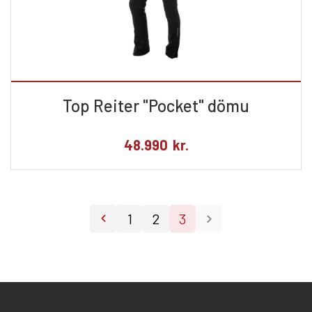
Top Reiter "Pocket" dömu
48.990
kr.
1
2
3