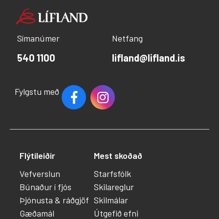
Símanúmer
Netfang
540 1100
lifland@lifland.is
Fylgstu með
Flýtileiðir
Mest skoðað
Vefverslun
Starfsfólk
Búnaður í fjós
Skilareglur
Þjónusta & ráðgjöf
Skilmálar
Gæðamál
Útgefið efni