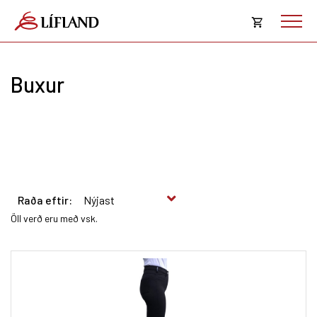
Opna
körfu
Buxur
Karfan þín
Loka
körf
Karfan er tóm.
Raða eftir:
Öll verð eru með vsk.