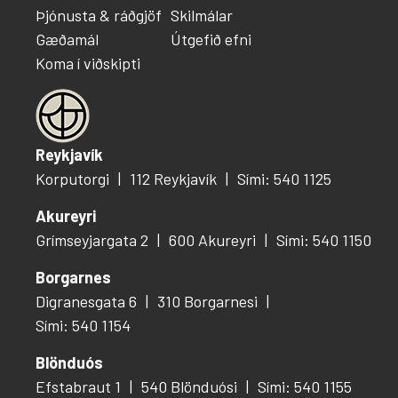
Þjónusta & ráðgjöf
Skilmálar
Gæðamál
Útgefið efni
Koma í viðskipti
Reykjavík
Korputorgi
112 Reykjavík
Sími: 540 1125
Akureyri
Grímseyjargata 2
600 Akureyri
Sími: 540 1150
Borgarnes
Digranesgata 6
310 Borgarnesi
Sími: 540 1154
Blönduós
Efstabraut 1
540 Blönduósi
Sími: 540 1155