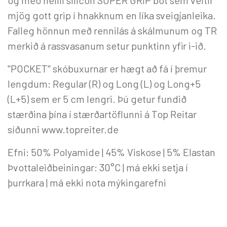
og með heilli silicon SUPER GRIP bót sem veitir
mjög gott grip í hnakknum en líka sveigjanleika.
Falleg hönnun með rennilás á skálmunum og TR
merkið á rassvasanum setur punktinn yfir i-ið.
"POCKET" skóbuxurnar er hægt að fá í þremur
lengdum: Regular (R) og Long (L) og Long+5
(L+5) sem er 5 cm lengri. Þú getur fundið
stærðina þína í stærðartöflunni á Top Reitar
síðunni www.topreiter.de
Efni: 50% Polyamide | 45% Viskose | 5% Elastan
Þvottaleiðbeiningar: 30°C | má ekki setja í
þurrkara | má ekki nota mýkingarefni