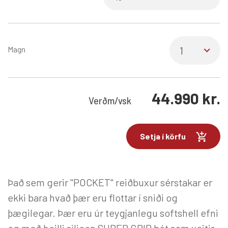
Magn
44.990
kr.
Verð
m/vsk
Setja í körfu
Það sem gerir "POCKET" reiðbuxur sérstakar er
ekki bara hvað þær eru flottar í sniði og
þægilegar. Þær eru úr teygjanlegu softshell efni