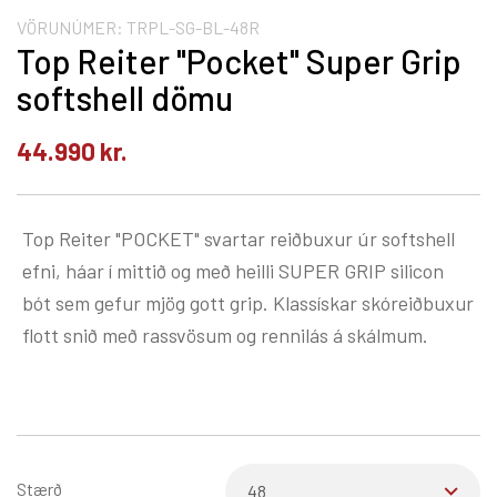
VÖRUNÚMER:
TRPL-SG-BL-48R
Top Reiter "Pocket" Super Grip
softshell dömu
44.990
kr.
Top Reiter "POCKET" svartar reiðbuxur úr softshell
efni, háar í mittið og með heilli SUPER GRIP silicon
bót sem gefur mjög gott grip. Klassískar skóreiðbuxur
flott snið með rassvösum og rennilás á skálmum.
Stærð