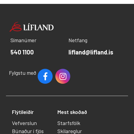
Símanúmer
Netfang
540 1100
lifland@lifland.is
Fylgstu með
Flýtileiðir
Mest skoðað
Vefverslun
Starfsfólk
Búnaður í fjós
Skilareglur