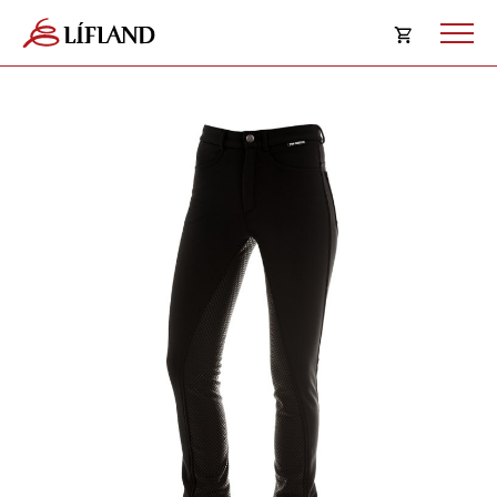
Opna
körfu
Karfan þín
Loka
körf
Karfan er tóm.