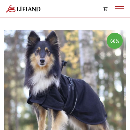
Opna
körfu
Karfan þín
Loka
68%
körf
Karfan er tóm.