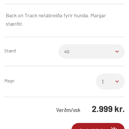
Back on Track netábreiða fyrir hunda. Margar
stærðir.
Stærð
Magn
2.999
kr.
Verð
m/vsk