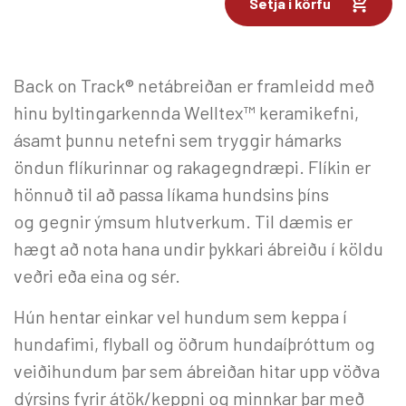
Setja í körfu
Back on Track® netábreiðan er framleidd með
hinu byltingarkennda Welltex™ keramikefni,
ásamt þunnu netefni sem tryggir hámarks
öndun flíkurinnar og rakagegndræpi. Flíkin er
hönnuð til að passa líkama hundsins þíns
og gegnir ýmsum hlutverkum. Til dæmis er
hægt að nota hana undir þykkari ábreiðu í köldu
veðri eða eina og sér.
Hún hentar einkar vel hundum sem keppa í
hundafimi, flyball og öðrum hundaíþróttum og
veiðihundum þar sem ábreiðan hitar upp vöðva
dýrsins fyrir átök/keppni og minnkar þar með