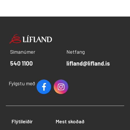
Símanúmer
Netfang
540 1100
lifland@lifland.is
Fylgstu með
Flýtileiðir
Mest skoðað