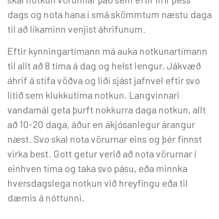
dags og nota hana í smá skömmtum næstu daga
til að líkaminn venjist áhrifunum.
Eftir kynningartímann má auka notkunartímann
til allt að 8 tíma á dag og helst lengur. Jákvæð
áhrif á stífa vöðva og liði sjást jafnvel eftir svo
lítið sem klukkutíma notkun. Langvinnari
vandamál geta þurft nokkurra daga notkun, allt
að 10-20 daga, áður en ákjósanlegur árangur
næst. Svo skal nota vörurnar eins og þér finnst
virka best. Gott getur verið að nota vörurnar í
einhven tíma og taka svo pásu, eða minnka
hversdagslega notkun við hreyfingu eða til
dæmis á nóttunni.