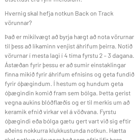
Hvernig skal hefja notkun Back on Track
vörunnar?
Það er mikilvægt að byrja hægt að nota vörurnar
til þess að líkaminn venjist áhrifum þeirra. Notið
vörurnar í mesta lagi í 4 tíma fyrstu 2 – 3 dagana.
Ástæðan fyrir þessu er að sumir einstaklingar
finna mikið fyrir áhrifum efnisins og geta fundið
fyrir óþægindum. Í hestum og hundum geta
óþægindin komið fram sem bólga. Þetta gerist
vegna aukins blóðflæðis og er til merkis um að
keramik efnið virkar vel á vöðvana. Fyrstu
óþægindi eða bólga gætu gert vart við sig eftir
aðeins nokkurra klukkustunda notkun. Hætta
skal notkun vörunnar það sem eftir lifir þess