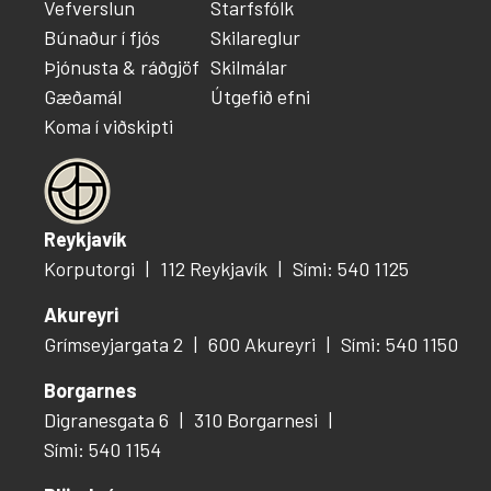
Vefverslun
Starfsfólk
Búnaður í fjós
Skilareglur
Þjónusta & ráðgjöf
Skilmálar
Gæðamál
Útgefið efni
Koma í viðskipti
Reykjavík
Korputorgi
112 Reykjavík
Sími: 540 1125
Akureyri
Grímseyjargata 2
600 Akureyri
Sími: 540 1150
Borgarnes
Digranesgata 6
310 Borgarnesi
Sími: 540 1154