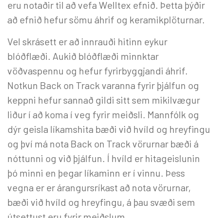
eru notaðir til að vefa Welltex efnið. Þetta þýðir
að efnið hefur sömu áhrif og keramikplöturnar.
Vel skrásett er að innrauði hitinn eykur
blóðflæði. Aukið blóðflæði minnktar
vöðvaspennu og hefur fyrirbyggjandi áhrif.
Notkun Back on Track varanna fyrir þjálfun og
keppni hefur sannað gildi sitt sem mikilvægur
liður í að koma í veg fyrir meiðsli. Mannfólk og
dýr geisla líkamshita bæði við hvíld og hreyfingu
og því má nota Back on Track vörurnar bæði á
nóttunni og við þjálfun. Í hvíld er hitageislunin
þó minni en þegar líkaminn er í vinnu. Þess
vegna er er árangursríkast að nota vörurnar,
bæði við hvíld og hreyfingu, á þau svæði sem
útsettust eru fyrir meiðslum.