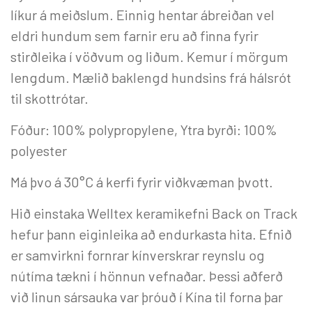
líkur á meiðslum. Einnig hentar ábreiðan vel
eldri hundum sem farnir eru að finna fyrir
stirðleika í vöðvum og liðum. Kemur í mörgum
lengdum. Mælið baklengd hundsins frá hálsrót
til skottrótar.
Fóður: 100% polypropylene, Ytra byrði: 100%
polyester
Má þvo á 30°C á kerfi fyrir viðkvæman þvott.
Hið einstaka Welltex keramikefni Back on Track
hefur þann eiginleika að endurkasta hita. Efnið
er samvirkni fornrar kínverskrar reynslu og
nútíma tækni í hönnun vefnaðar. Þessi aðferð
við linun sársauka var þróuð í Kína til forna þar