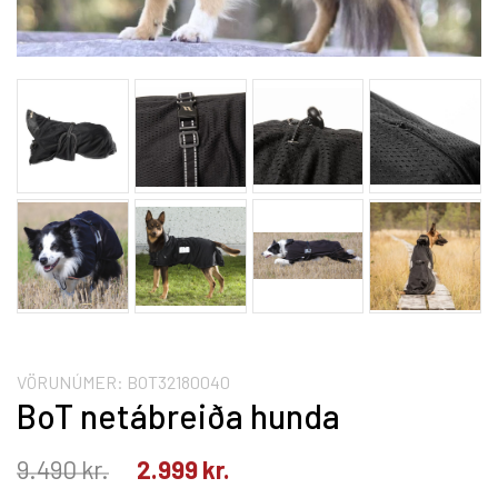
VÖRUNÚMER:
BOT32180040
BoT netábreiða hunda
9.490
kr.
2.999
kr.