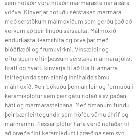
sem notaðir voru hitaðir marmarasteinar á sára
vöðva. Kínverjar notuðu sérstakan marmara
með sérstökum málmoxíðum sem gerðu það að
verkum að þeir linuðu sársauka. Málmoxíð
endurkasta líkamshita og örva þar með
blóðflæði og frumuvirkni. Vinsældir og
efturspurn eftir þessum sérstaka marmara jókst
hratt og hvatti kínverja til að líta til annarra
leirtegunda sem einnig innihalda sömu
málmoxíð. Þeir bökuðu þennan leir og formuðu í
keramikplötur sem þeir gátu notað á svipaðan
hátt og marmarasteinana. Með tímanum fundu
þeir þær leirtegundir sem höfðu sömu áhrif og
marmarinn. Þessar plötur hafa verið notaðar til
að bræða fínt keramikduft í þræðina sem svo