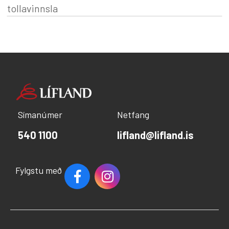
tollavinnsla
Símanúmer
Netfang
540 1100
lifland@lifland.is
Fylgstu með