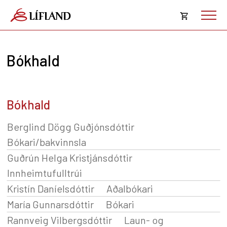
Opna
körfu
Bókhald
Karfan þín
Loka
körf
Karfan er tóm.
Bókhald
Nafn
Starfsheiti
Berglind Dögg Guðjónsdóttir
Bókari/bakvinnsla
Nafn
Starfsheiti
Guðrún Helga Kristjánsdóttir
Innheimtufulltrúi
Nafn
Starfsheiti
Kristín Daníelsdóttir
Aðalbókari
Nafn
Starfsheiti
María Gunnarsdóttir
Bókari
Nafn
Starfsheiti
Rannveig Vilbergsdóttir
Laun- og