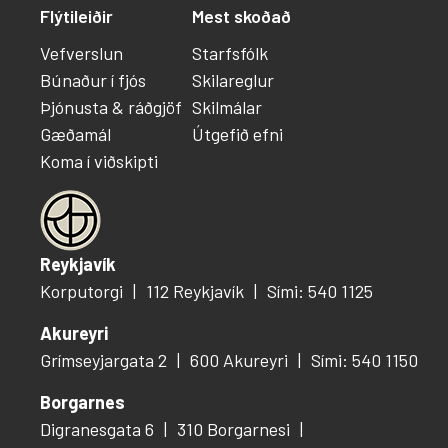
Flýtileiðir
Mest skoðað
Vefverslun
Starfsfólk
Búnaður í fjós
Skilareglur
Þjónusta & ráðgjöf
Skilmálar
Gæðamál
Útgefið efni
Koma í viðskipti
Reykjavík
Korputorgi
112 Reykjavík
Sími: 540 1125
Akureyri
Grímseyjargata 2
600 Akureyri
Sími: 540 1150
Borgarnes
Digranesgata 6
310 Borgarnesi