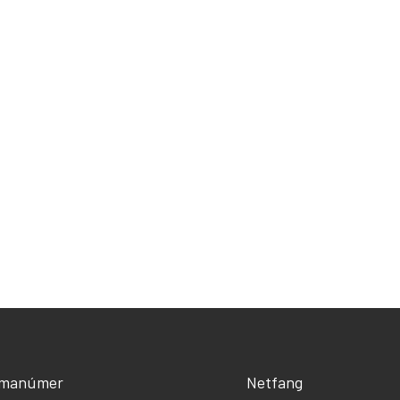
ímanúmer
Netfang