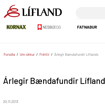
Leita
FATNAÐUR
Forsíða
/
Um okkur
/
Fréttir
/
Árlegir Bændafundir Líflands
Árlegir Bændafundir Líflan
20.11.2013