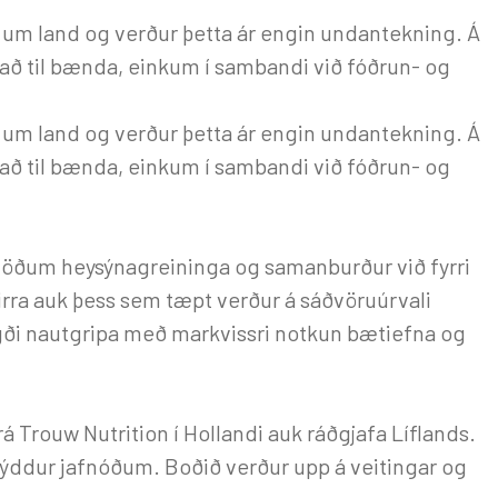
 um land og verður þetta ár engin undantekning. Á
 til bænda, einkum í sambandi við fóðrun- og
 um land og verður þetta ár engin undantekning. Á
 til bænda, einkum í sambandi við fóðrun- og
töðum heysýnagreininga og samanburður við fyrri
eirra auk þess sem tæpt verður á sáðvöruúrvali
rigði nautgripa með markvissri notkun bætiefna og
á Trouw Nutrition í Hollandi auk ráðgjafa Líflands.
 þýddur jafnóðum. Boðið verður upp á veitingar og