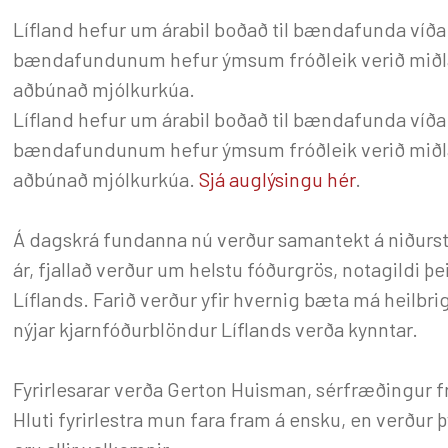
Lífland hefur um árabil boðað til bændafunda víða
bændafundunum hefur ýmsum fróðleik verið miðlað
aðbúnað mjólkurkúa.
Lífland hefur um árabil boðað til bændafunda víða
bændafundunum hefur ýmsum fróðleik verið miðlað
aðbúnað mjólkurkúa.
Sjá auglýsingu hér
.
Á dagskrá fundanna nú verður samantekt á niðurs
ár, fjallað verður um helstu fóðurgrös, notagildi þ
Líflands. Farið verður yfir hvernig bæta má heilb
nýjar kjarnfóðurblöndur Líflands verða kynntar.
Fyrirlesarar verða Gerton Huisman, sérfræðingur fr
Hluti fyrirlestra mun fara fram á ensku, en verður