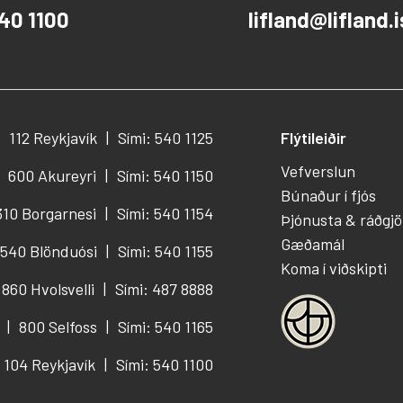
40 1100
lifland@lifland.i
112 Reykjavík
Sími: 540 1125
Flýtileiðir
Vefverslun
600 Akureyri
Sími: 540 1150
Búnaður í fjós
310 Borgarnesi
Sími: 540 1154
Þjónusta & ráðgjö
Gæðamál
540 Blönduósi
Sími: 540 1155
Koma í viðskipti
860 Hvolsvelli
Sími: 487 8888
800 Selfoss
Sími: 540 1165
104 Reykjavík
Sími: 540 1100