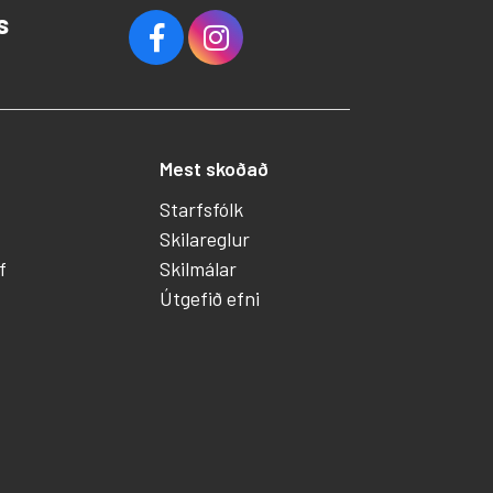
s
Mest skoðað
Starfsfólk
Skilareglur
f
Skilmálar
Útgefið efni