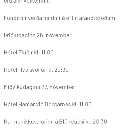
eru allir velkomnir.
Fundirnir verða haldnir á eftirfarandi stöðum:
Þriðjudaginn 26. nóvember
Hótel Flúðir kl. 11:00
Hótel Hvolsvöllur kl. 20:30
Miðvikudaginn 27. nóvember
Hótel Hamar við Borgarnes kl. 11:00
Harmonikkusalurinn á Blönduósi kl. 20:30