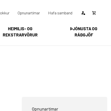
okkur
Opnunartímar
Hafa samband
Opna
körfu
HEIMILIS- OG
ÞJÓNUSTA OG
REKSTRARVÖRUR
RÁÐGJÖF
Karfan þín
Loka
körfu
arfan er tóm.
Opnunartímar