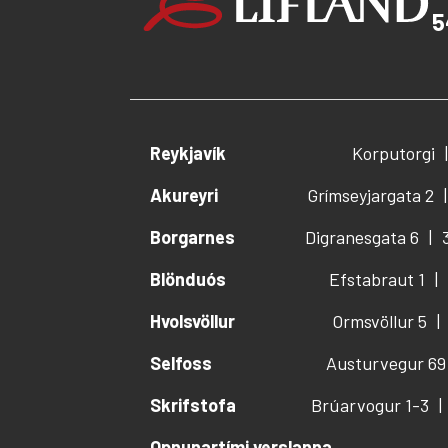
5
Reykjavík
Korputorgi
Akureyri
Grímseyjargata 2
Borgarnes
Digranesgata 6
Blönduós
Efstabraut 1
Hvolsvöllur
Ormsvöllur 5
Selfoss
Austurvegur 69
Skrifstofa
Brúarvogur 1-3
Opnunartími verslanna