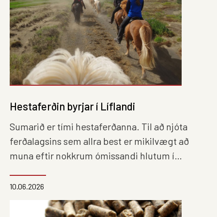
Hestaferðin byrjar í Líflandi
Sumarið er tími hestaferðanna. Til að njóta
ferðalagsins sem allra best er mikilvægt að
muna eftir nokkrum ómissandi hlutum í
ferðina.
10.06.2026