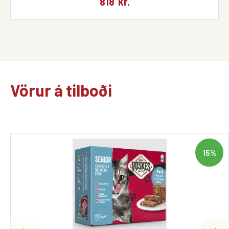
818
kr.
Vörur á tilboði
15%