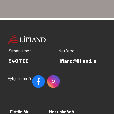
Símanúmer
Netfang
540 1100
lifland@lifland.is
Fylgstu með
Flýtileiðir
Mest skoðað