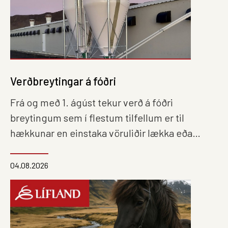
Verðbreytingar á fóðri
Frá og með 1. ágúst tekur verð á fóðri
breytingum sem í flestum tilfellum er til
hækkunar en einstaka vöruliðir lækka eða
standa í stað.
04.08.2026