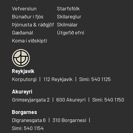
Vefverslun
Starfsfólk
Búnaður í fjós
Skilareglur
Þjónusta & ráðgjöf
Skilmálar
Gæðamál
Útgefið efni
Koma í viðskipti
Reykjavík
Korputorgi
112 Reykjavík
Sími: 540 1125
Akureyri
Grímseyjargata 2
600 Akureyri
Sími: 540 1150
Borgarnes
Digranesgata 6
310 Borgarnesi
Sími: 540 1154