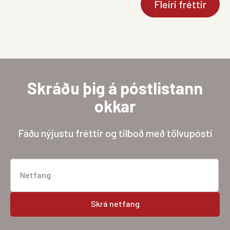
Fleiri fréttir
Skráðu þig á póstlistann
okkar
Fáðu nýjustu fréttir og tilboð með tölvupósti
Netfang