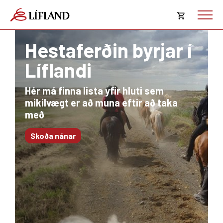
Opna
körfu
Hestaferðin byrjar í
Karfan þín
Líflandi
Loka
körf
Hér má finna lista yfir hluti sem
Karfan er tóm.
mikilvægt er að muna eftir að taka
með
Skoða nánar