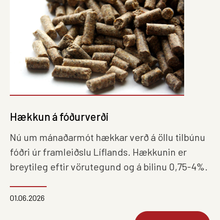
Hækkun á fóðurverði
Nú um mánaðarmót hækkar verð á öllu tilbúnu
fóðri úr framleiðslu Líflands. Hækkunin er
breytileg eftir vörutegund og á bilinu 0,75-4%.
01.06.2026