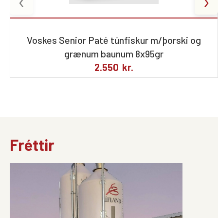
‹
›
Voskes Senior Paté túnfiskur m/þorski og
grænum baunum 8x95gr
2.550
kr.
Fréttir