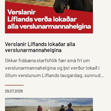
Verslanir Líflands lokaðar alla
verslunarmannahelgina
Okkar frábæra starfsfólk fær smá frí um
verslunarmannahelgina og því verður lokað í
öllum verslunum Líflands laugardag, sunnudag
og mánudag. Njótið helgarinnar!
29.07.2026