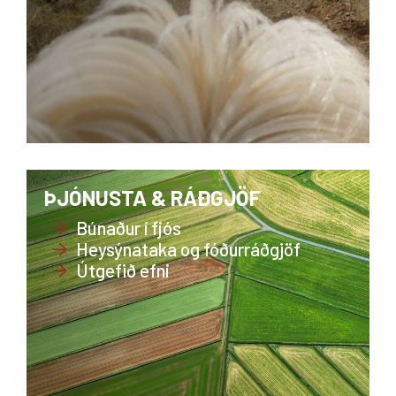
ÞJÓNUSTA & RÁÐGJÖF
Búnaður í fjós
Heysýnataka og fóðurráðgjöf
Útgefið efni